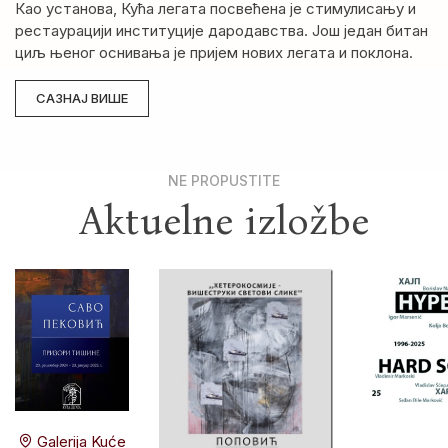
Као установа, Кућа легата посвећена је стимулисању и
рестаурацији институције дародавства. Још један битан
циљ њеног оснивања је пријем нових легата и поклона.
САЗНАЈ ВИШЕ
NE PROPUSTITE
Aktuelne izložbe
Galerija Kuće