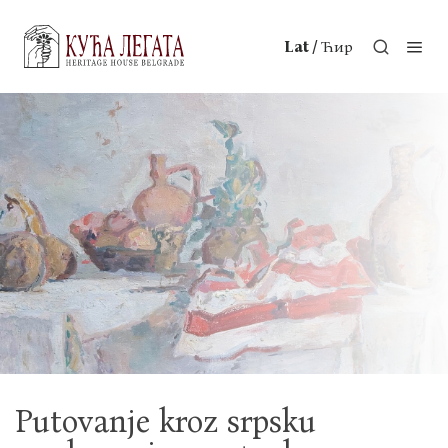
/
Lat
Ћир
Putovanje kroz srpsku