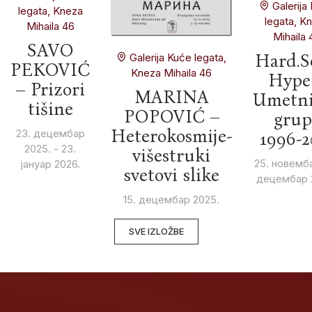
Galerija
legata, Kneza
legata, K
Mihaila 46
Mihaila 
SAVO
Hard.S
Galerija Kuće legata,
PEKOVIĆ
Kneza Mihaila 46
Hype
– Prizori
MARINA
Umetni
tišine
POPOVIĆ –
grup
Heterokosmije-
23. децембар
1996-2
2025. - 23.
višestruki
25. новемба
јануар 2026.
svetovi slike
децембар 
15. децембар 2025.
SVE IZLOŽBE