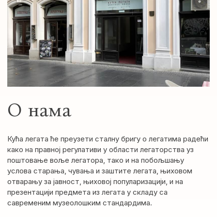
О нама
Кућа легата ће преузети сталну бригу о легатима радећи
како на правној регулативи у области легаторства уз
поштовање воље легатора, тако и на побољшању
услова старања, чувања и заштите легата, њиховом
отварању за јавност, њиховој популаризацији, и на
презентацији предмета из легата у складу са
савременим музеолошким стандардима.