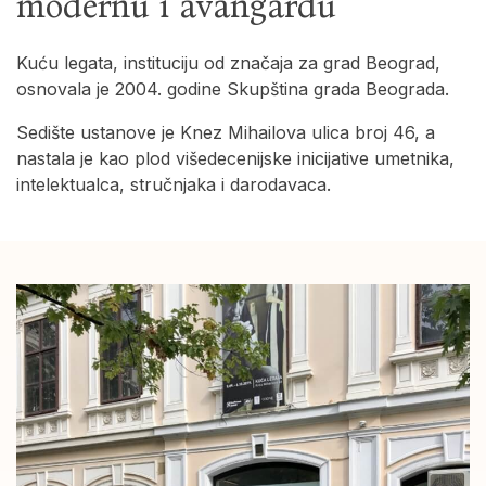
modernu i avangardu
Kuću legata, instituciju od značaja za grad Beograd,
osnovala je 2004. godine Skupština grada Beograda.
Sedište ustanove je Knez Mihailova ulica broj 46, a
nastala je kao plod višedecenijske inicijative umetnika,
intelektualca, stručnjaka i darodavaca.