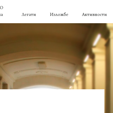
О
ма
Легати
Изложбе
Активности