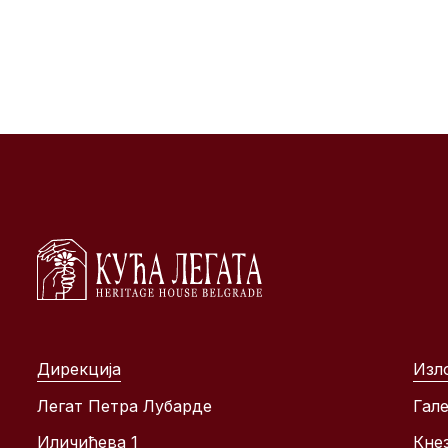
Дирекција
Изл
Легат Петра Лубарде
Гале
Иличићева 1
Кне