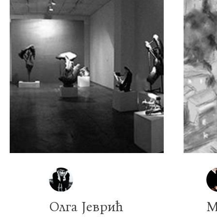
Олга Јеврић
М