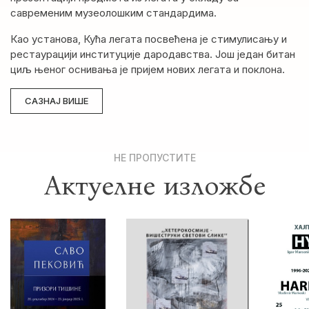
савременим музеолошким стандардима.
Као установа, Кућа легата посвећена је стимулисању и
рестаурацији институције дародавства. Још један битан
циљ њеног оснивања је пријем нових легата и поклона.
САЗНАЈ ВИШЕ
НЕ ПРОПУСТИТЕ
Актуелне изложбе