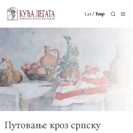
/
Lat
Ћир
Путовање кроз српску