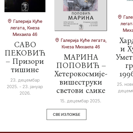
Гале
Галерија Куће
легат
легата, Кнеза
Миха
Михаила 46
Хар
Галерија Куће легата,
САВО
Кнеза Михаила 46
и Х
ПЕКОВИЋ
МАРИНА
Умет
– Призори
ПОПОВИЋ –
гр
тишине
Хетерокосмије-
199
23. децембар
вишеструки
25. нов
2025. - 23. јануар
светови слике
децемб
2026.
15. децембар 2025.
СВЕ ИЗЛОЖБЕ