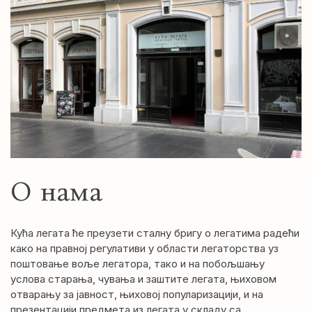
О нама
Кућа легата ће преузети сталну бригу о легатима радећи
како на правној регулативи у области легаторства уз
поштовање воље легатора, тако и на побољшању
услова старања, чувања и заштите легата, њиховом
отварању за јавност, њиховој популаризацији, и на
презентацији предмета из легата у складу са