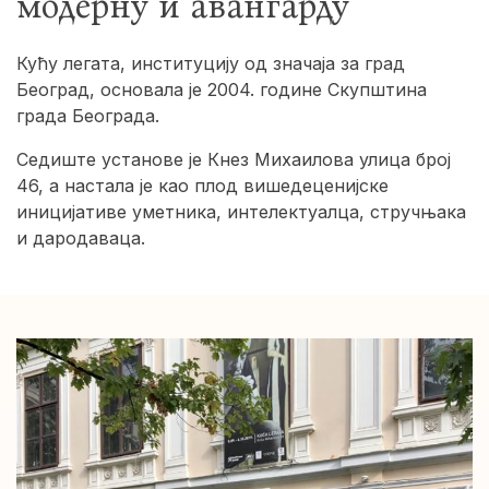
модерну и авангарду
Кућу легата, институцију од значаја за град
Београд, основала је 2004. године Скупштина
града Београда.
Седиште установе је Кнез Михаилова улица број
46, а настала је као плод вишедеценијске
иницијативе уметника, интелектуалца, стручњака
и дародаваца.