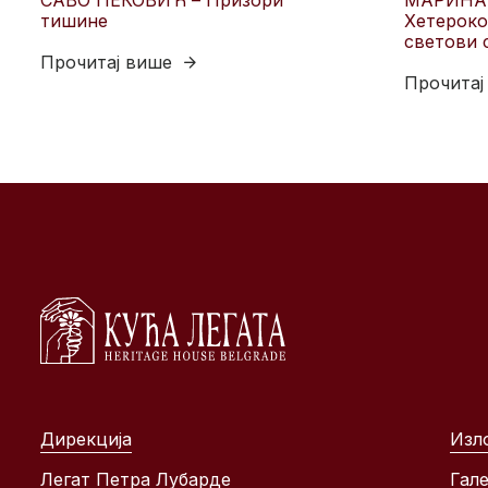
САВО ПЕКОВИЋ – Призори
МАРИНА
тишине
Хетероко
светови 
Прочитај више
Прочитај
Дирекција
Изл
Легат Петра Лубарде
Гале