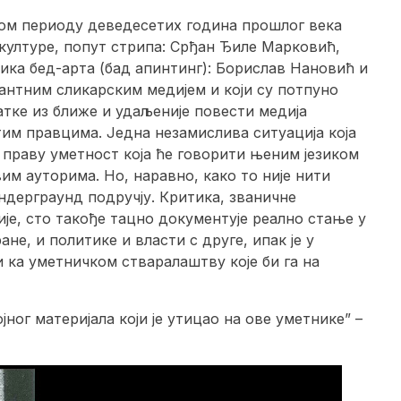
ном периоду деведесетих година прошлог века
културе, попут стрипа: Срђан Ђиле Марковић,
ка бед-арта (бад апинтинг): Борислав Нановић и
вантним сликарским медијем и који су потпуно
атке из ближе и удаљеније повести медија
тим правцима. Једна незамислива ситуација која
у праву уметност која ће говорити њеним језиком
им ауторима. Но, наравно, како то није нити
ндерграунд подручју. Критика, званичне
је, сто такође тацно документује реално стање у
не, и политике и власти с друге, ипак је у
ка уметничком стваралаштву које би га на
ног материјала који је утицао на ове уметнике” –