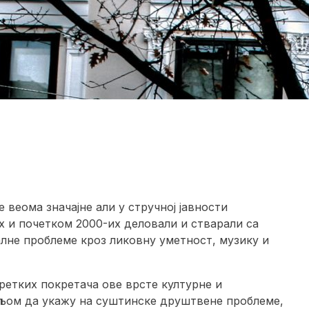
веома значајне али у стручној јавности
их и почетком 2000-их деловали и стварали са
лне проблеме кроз ликовну уметност, музику и
 ретких покретача ове врсте културне и
ељом да укажу на суштинске друштвене проблеме,