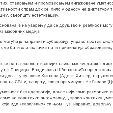
етих, стварањем и промовисањем ангажоване уметнос
ктивности спрам док се, било у односу на диктатуру 
цију, свеопшту естетизацију.
аснована је на уверењу да се друштво и реалност мо
ма масовних медија:
е могуће је направити субверзију, управо против сист
е сме бити елитистичка нити привилегија образованих
неке од најексплоатисанијих слика мас-медијског диск
y оф Спецацле Владислава Шћепановића представља 
ри дела: ту су слике Хитлера (Адолф Хитлер) окруже
пад на СРЈ и, на крају, слика преминулог Че Геваре (Ц
 уметност без идеологије, данас није само реторичко 
само на политички ангажовану, управо критичку уметно
 која иде »паралелно« са њом – уз, наравно, довољну