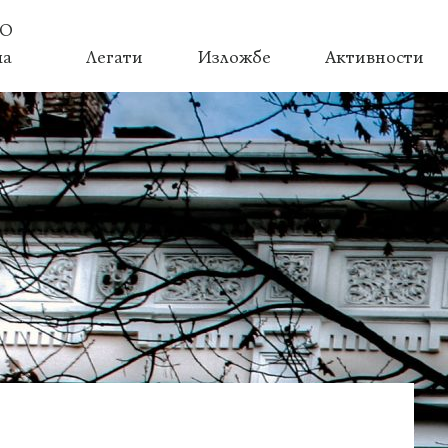
О
ма
Легати
Изложбе
Активности