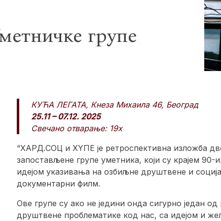
Уметничке групе
КУЋА ЛЕГАТА, Кнеза Михаила 46, Београд
25.11 – 07.12. 2025
Свечано отварање: 19х
“ХАРД.СОЦ и ХYПЕ је ретроспективна изложба две 
запостављене групе уметника, који су крајем 90-
идејом указивања на озбиљне друштвене и соција
документарни филм.
Ове групе су ако не једини онда сигурно један од
друштвене проблематике код нас, са идејом и ж