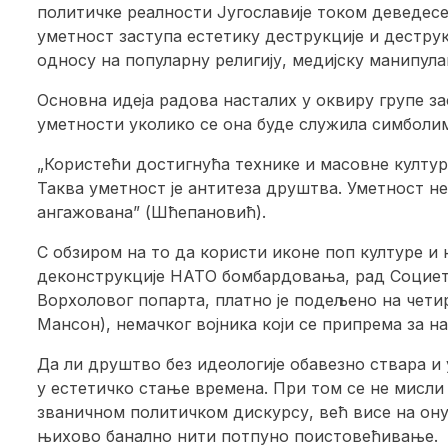
политичке реалности Југославије током деведес
уметност заступа естетику деструкције и дестру
односу на популарну религију, медијску манипула
Основна идеја радова насталих у оквиру групе з
уметности уколико се она буде служила симболи
„Користећи достигнућа технике и масовне култур
Таква уметност је антитеза друштва. Уметност н
ангажована” (Шћепановић).
С обзиром на то да користи иконе поп културе и 
деконструкције НАТО бомбардовања, рад Социет
Ворхоловог попарта, платно је подељено на чети
Мансон), немачког војника који се припрема за на
Да ли друштво без идеологије обавезно ствара и
у естетичко стање времена. При том се не мисли 
званичном политичком дискурсу, већ висе на ону
њихово банално нити потпуно поистовећивање.