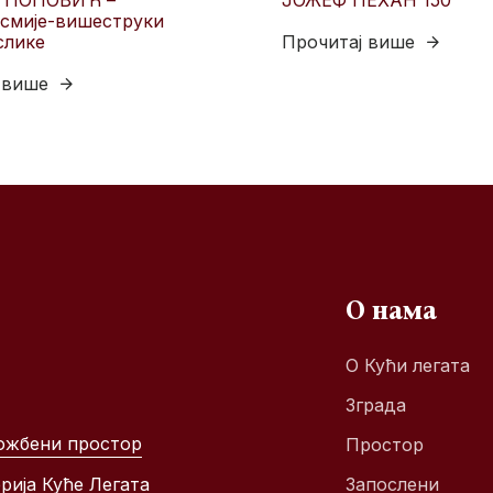
 ПОПОВИЋ –
ЈОЖЕФ ПЕХАН 150
смије-вишеструки
слике
Прочитај више
 више
О нама
О Кући легата
Зграда
ожбени простор
Простор
рија Куће Легата
Запослени