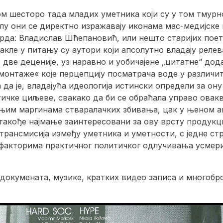
ом шесторо тада младих уметника који су у том тмур
лу они се директно изражавају иконама мас-медијске 
рда: Владислав Шћепановић, или нешто старијих поети
акле у питању су аутори који апсолутно владају реле
две деценије, уз наравно и уобичајене „цитатне“ дод
»монтаже« које перцепцију посматрача воде у различи
а да је, владајућа идеологија истински определи за он
ичке циљеве, свакако да би се обраћала управо овакв
ајњим маргинама стваралачких збивања, цак у њеном а
 такође најмање заинтересовани за ову врсту продукци
рансмисија између уметника и уметности, с једне стра
акторима практичног политичког одлучивања усмери 
докумената, музике, кратких видео записа и многоброј