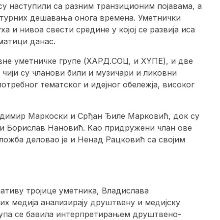
су наступили са разним транзиционим појавама, а
ултурних дешавања онога времена. Уметнички
а и нивоа свести средине у којој се развија иса
матици данас.
вне уметничке групе (ХАРД.СОЦ, и ХYПЕ), и две
 чији су чланови били и музичари и ликовни
требног тематског и идејног обележја, високог
димир Маркоски и Срђан Ђиле Марковић, док су
и Борислав Нановић. Као придружени члан ове
зложба деловао је и Ненад Рацковић са својим
јативу тројице уметника, Владислава
их медија анализирају друштвену и медијску
група се бавила интерпретирањем друштвено-