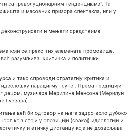
ти са „револуционарним тенденцијама”. Та
тржишта и масовних призора спектакла, или у
гу деконструисати и мењати средствима
ема који се преко тих елемената промовише.
, већ разумљива, критичка и политички
урса и тако спроводи стратегију критике и
идеолошку парадигму групе . Према традицији
ног децом, музичара Мерилина Менсона (Мерилyн
хе Гуевара).
питање већ би одговор на њега задро врло дубоко
ст која стоји у опозицији (свакој) идеологији и
 естетичку и етичку дистанцу која не дозвољава