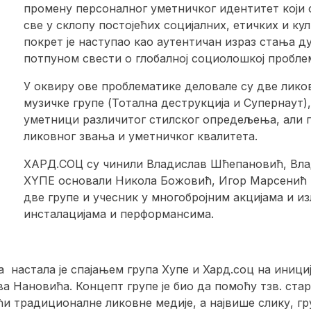
промену персоналног уметничког идентитет који 
све у склопу постојећих социјалних, етичких и к
покрет је наступао као аутентичан израз стања дух
потпуном свести о глобалној социолошкој пробле
У оквиру ове проблематике деловале су две лико
музичке групе (Тотална деструкција и Супернаут),
уметници различитог стилског опредељења, али по
ликовног звања и уметничког квалитета.
ХАРД.СОЦ су чинили Владислав Шћепановић, Вла
ХYПЕ основали Никола Божовић, Игор Марсенић 
две групе и учесник у многобројним акцијама и и
инсталацијама и перформансима.
 настала је спајањем група Хyпе и Хард.соц на иници
Нановића. Концепт групе је био да помоћу тзв. стар
ћи традиционалне ликовне медије, а највише слику, 