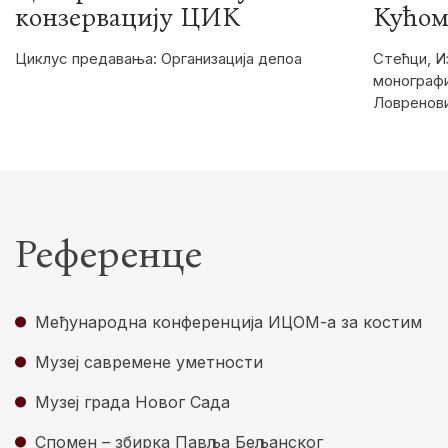
конзервацију ЦИК
Кућом
Циклус предавања: Организација депоа
Стећци, 
монографи
Ловренов
Референце
Међународна конференција ИЦОМ-а за костим
Музеј савремене уметности
Музеј града Новог Сада
Спомен – збирка Павља Бељанског