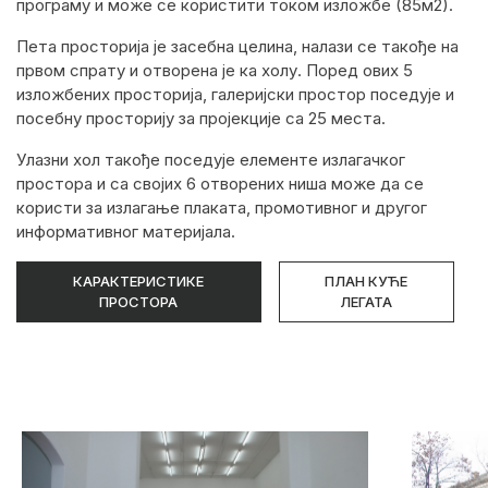
програму и може се користити током изложбе (85м2).
Пета просторија је засебна целина, налази се такође на
првом спрату и отворена је ка холу. Поред ових 5
изложбених просторија, галеријски простор поседује и
посебну просторију за пројекције са 25 места.
Улазни хол такође поседује елементе излагачког
простора и са својих 6 отворених ниша може да се
користи за излагање плаката, промотивног и другог
информативног материјала.
КАРАКТЕРИСТИКЕ
ПЛАН КУЋЕ
ПРОСТОРА
ЛЕГАТА