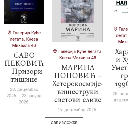
Гале
Галерија Куће
легат
легата, Кнеза
Миха
Михаила 46
Хар
Галерија Куће легата,
САВО
Кнеза Михаила 46
и Х
ПЕКОВИЋ
МАРИНА
Умет
– Призори
ПОПОВИЋ –
гр
тишине
Хетерокосмије-
199
23. децембар
вишеструки
25. нов
2025. - 23. јануар
светови слике
децемб
2026.
15. децембар 2025.
СВЕ ИЗЛОЖБЕ