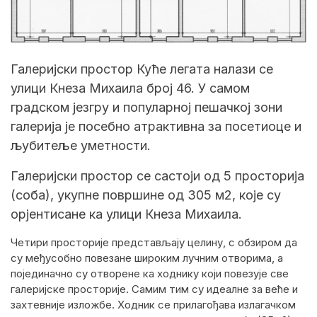
Галеријски простор Куће легата налази се
улици Кнеза Михаила број 46. У самом
градском језгру и популарној пешачкој зони
галерија је посебно атрактивна за посетиоце и
љубитеље уметности.
Галеријски простор се састоји од 5 просторија
(соба), укупне површине од 305 м2, које су
орјентисане ка улици Кнеза Михаила.
Четири просторије представљају целину, с обзиром да
су међусобно повезане широким лучним отворима, а
појединачно су отворене ка ходнику који повезује све
галеријске просторије. Самим тим су идеалне за веће и
захтевније изложбе. Ходник се прилагођава излагачком