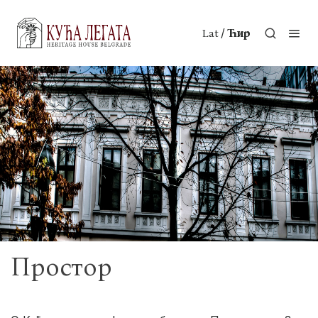
/
Lat
Ћир
Простор