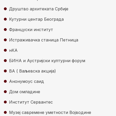
Друштво архитеката Србије
Кутурни центар Београда
Француски институт
Истраживачка станица Петница
нКА
БИНА и Аустријски културни форум
ВА ( Ваљевска акција)
Анонyмоус саид
Дом омладине
Институт Сервантес
Музеј савремене уметности Војводине