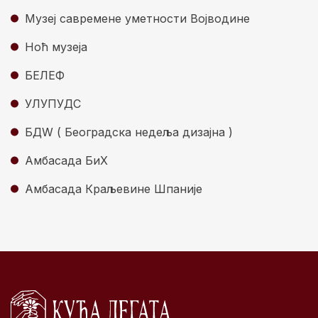
Музеј савремене уметности Војводине
Ноћ музеја
БЕЛЕФ
УЛУПУДС
БДW ( Београдска недеља дизајна )
Амбасада БиХ
Амбасада Краљевине Шпаније