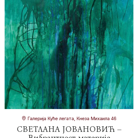
Галерија Куће легата, Кнеза Михаила 46
СВЕТЛАНА ЈОВАНОВИЋ –
Вибрантност материје