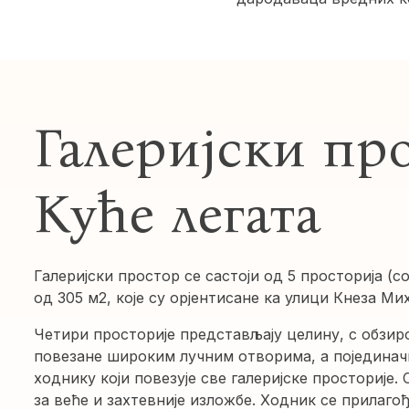
Галеријски пр
Куће легата
Галеријски простор се састоји од 5 просторија (с
од 305 м2, које су орјентисане ка улици Кнеза Ми
Четири просторије представљају целину, с обзир
повезане широким лучним отворима, а појединач
ходнику који повезује све галеријске просторије.
за веће и захтевније изложбе. Ходник се прилаго