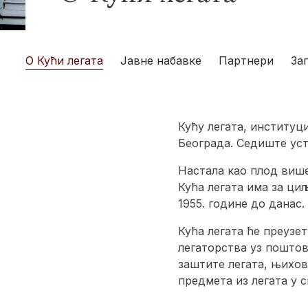
О Кући легата
Јавне набавке
Партнери
За
Кућу легата, институци
Београда. Седиште уст
Настала као плод више
Кућа легата има за ц
1955. године до данас.
Кућа легата ће преузет
легаторства уз пошто
заштите легата, њихов
предмета из легата у