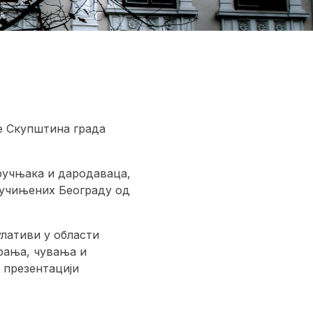
не Скупштина града
ручњака и дародаваца,
 учињених Београду од
улативи у области
рања, чувања и
 презентацији