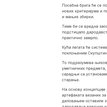
Посебна брига ће се п
нових критеријума и п
и мањих збирки.
Тиме би се вредна зао
подстицало дародавств
практично замрло.
Кућа легата ће систем
поклоњеним Скупштини
То подразумева њихов
уметничких предмета, 
сарадњи са установама
старање.
На основу концепције
артефаката везаних за
деловањем оставиле зн
дародаваца вредних к