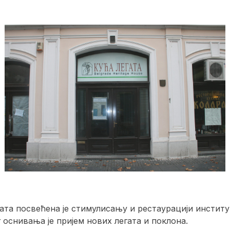
гата посвећена је стимулисању и рестаурацији инстит
 оснивања је пријем нових легата и поклона.