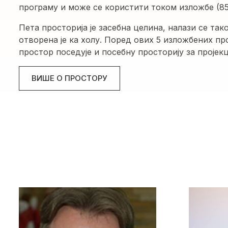
програму и може се користити током изложбе (85
Пета просторија је засебна целина, налази се так
отворена је ка холу. Поред ових 5 изложбених про
простор поседује и посебну просторију за пројекц
ВИШЕ О ПРОСТОРУ