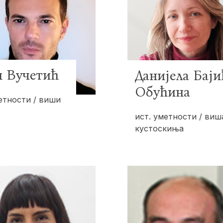
н Вучетић
Данијела Баји
Обућина
етности / виши
ист. уметности / виш
кустоскиња