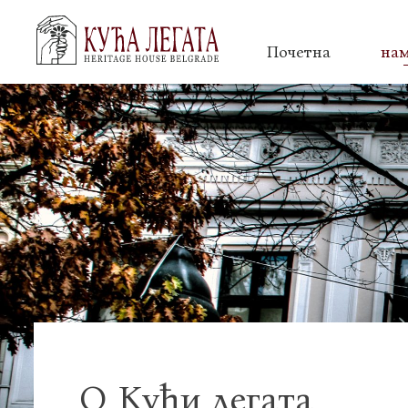
Почетна
на
О Кући легата