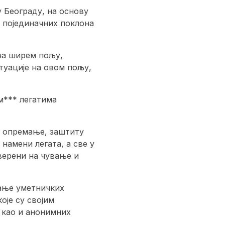
у Београду, на основу
у појединачних поклона
на ширем пољу,
туације на овом пољу,
м*** легатима
о опремање, заштиту
намени легата, а све у
верени на чување и
љање уметничких
оје су својим
 као и анонимних