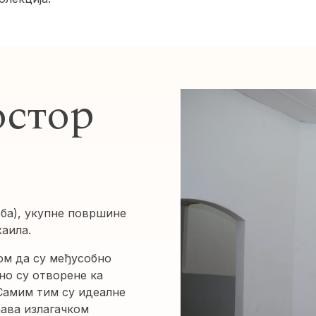
остор
оба), укупне површине
хаила.
ом да су међусобно
но су отворене ка
 Самим тим су идеалне
ђава излагачком