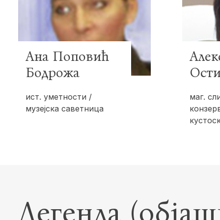
Ана Поповић
Алек
Бодрожа
Ост
ист. уметности /
маг. сл
музејска саветница
конзерв
кустос
Легенда (обја