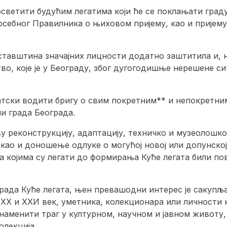
осветити будућим легатима који ће се поклањати град
осебног Правилника о њиховом пријему, као и пријем
ставштина значајних лицности додатно заштитила и, 
о, које је у Београду, због дугогодишње нерешене си
атски водити бригу о свим покретним** и непокретни
 града Београда.
у реконструкцију, адаптацију, техничко и музеолошк
као и доношење одлуке о могућој новој или допунској 
 којима су легати до формирања Куће легата били по
 рада Куће легата, њен превашодни интерес је сакуп
 XX и XXИ век, уметника, колекционара или личности к
аменити траг у културном, научном и јавном животу,
олекција.