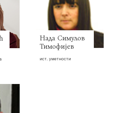
Нада Симулов
ћ
Тимофијев
ист. уметности
а