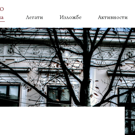
О
ма
Легати
Изложбе
Активности