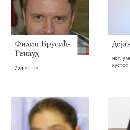
Филип Брусић-
Деја
Ренауд
ист. ум
кустос
Директор