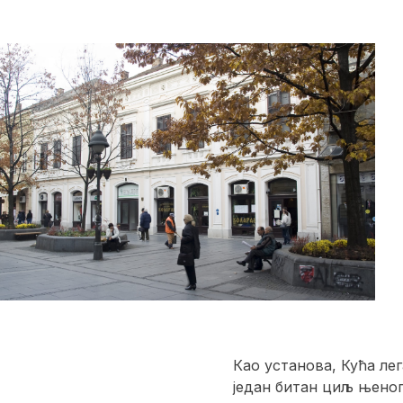
Као установа, Кућа ле
један битан циљ њеног