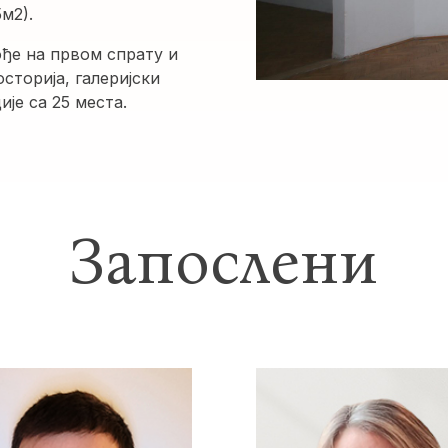
м2).
ође на првом спрату и
сторија, галеријски
ије са 25 места.
Запослени