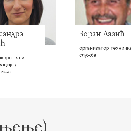
сандра
Зоран Лазић
ић
организатор техничк
службе
икарства и
ације /
киња
шњење)