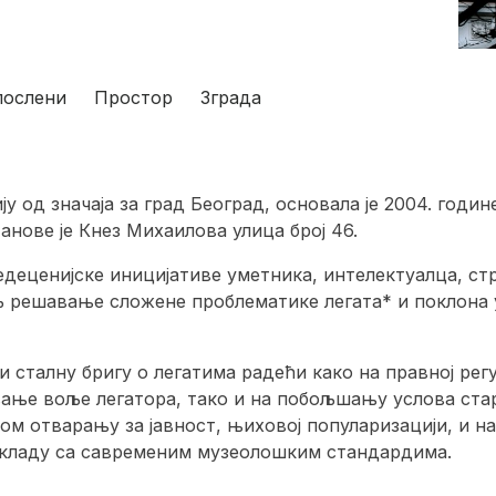
послени
Простор
Зграда
ју од значаја за град Београд, основала је 2004. годи
анове је Кнез Михаилова улица број 46.
деценијске иницијативе уметника, интелектуалца, ст
иљ решавање сложене проблематике легата* и поклона
и сталну бригу о легатима радећи како на правној рег
вање воље легатора, тако и на побољшању услова ста
ом отварању за јавност, њиховој популаризацији, и на
 складу са савременим музеолошким стандардима.