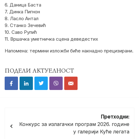
6. Даница Баста
7. Динка Пигнон
8. Ласло Антал
9. Станко Зечевић
10. Саво Рупић
11. Вршачка уметничка сцена деведестих
Напомена: термини изложби биће накнадно прецизирани.
ПОДЕЛИ АКТУЕЛНОСТ
Кретање
Претходни:
чланка
Конкурс за излагачки програм 2026. године
у галерији Куће легата