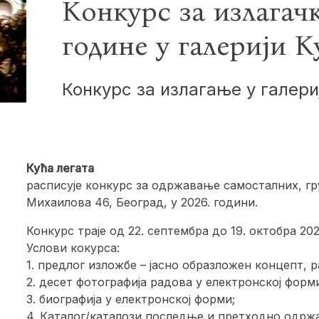
Конкурс за излагач
године у галерији К
Конкурс за излагање у галери
Кућа легата
расписује конкурс за одржавање самосталних, гр
Михаилова 46, Београд, у 2026. години.
Конкурс траје од 22. септембра до 19. октобра 202
Услови кокурса:
1. предлог изложбе – јасно образложен концепт, ра
2. десет фотографија радова у електронској форм
3. биографија у електронској форми;
4. Каталог/каталози последње и претходно одрж