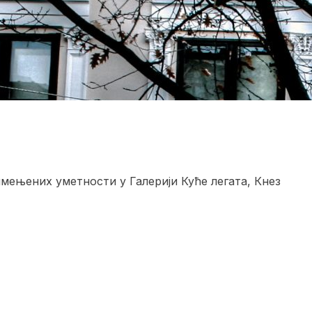
мењених уметности у Галерији Куће легата, Кнез