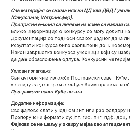
Сав материјал се снима или на ЦД или ДВД ( укол
(Сендспаце, Wетрансфер).
Пропратни е-маил са линком на коме се налази са
Ближе информације о конкурсу се могу добити на
Документација се подноси сваког радног дана лич
Резултати конкурса биће саопштени до 1. новембра
Након завршетка конкурса учесници који су изаб
да даје образложења одлука. Конкурсни материјал
Услови излагања:
Сви аутори чије изложбе Програмски савет Куће 
у складу са уговором о међусобним правима и об
Програмски савет Куће легата
Додатне информације:
Све фајлове слати у једном зип или рар фолдеру 
Препоручени формати су: јпг, гиф, пнг, пдф, доц,
Фајлови се не шаљу у оквиру мејла као аттацхмент