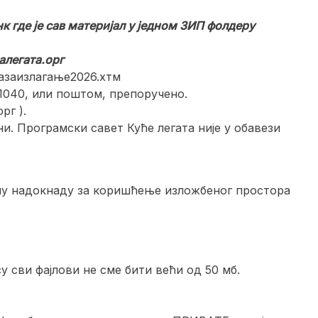
 где је сав материјал у једном ЗИП фолдеру
легата.орг
сазаизлагање2026.хтм
11040, или поштом, препоручено.
рг ).
и. Програмски савет Куће легата није у обавези
чану надокнаду за коришћење изложбеног простора
 сви фајлови не сме бити већи од 50 мб.