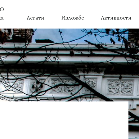
О
ма
Легати
Изложбе
Активности