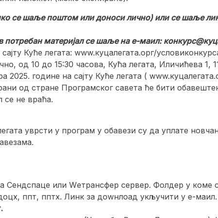
ико се шаље поштом или доноси лично) или се шаље линк
в потребан материјал се шаље на е-маил:
конкурс@куца
 сајту Куће легата: www.куцалегата.орг/условиконкур
но, од 10 до 15:30 часова, Кућа легата, Иличићева 1, 
 2025. године на сајту Куће легата ( www.куцалегата.о
рани од стране Програмског савета ће бити обавештен
 се не враћа.
легата уврсти у програм у обавези су да уплате нов
авезама.
на Сендспаце или Wетрансфер сервер. Фолдер у коме су
 доцx, ппт, пптx. Линк за доwнлоад укључити у е-маил.
.