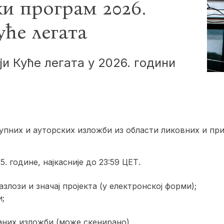
ки програм 2026.
уће легата
ји Куће легата у 2026. години
упних и ауторских изложби из области ликовних и при
5. године, најкасније до 23:59 ЦЕТ.
злози и значај пројекта (у електронској форми);
и;
аних изложби (може скенирано).