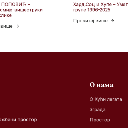
 ПОПОВИЋ –
Хард.Соц и Хyпе – Уме
смије-вишеструки
групе 1996-2025
слике
Прочитај више
 више
О нама
О Кући легата
Зграда
ожбени простор
Простор