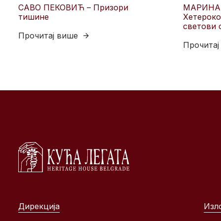
САВО ПЕКОВИЋ – Призори
МАРИНА
тишине
Хетероко
светови 
Прочитај више
Прочитај
Дирекција
Изл