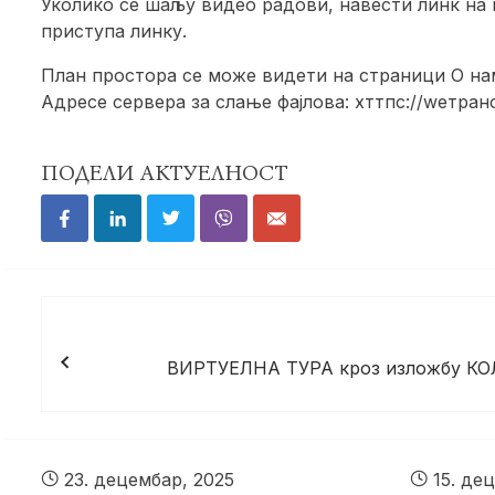
Уколико се шаљу видео радови, навести линк на 
приступа линку.
План простора се може видети на страници О нама
Адресе сервера за слање фајлова: хттпс://wетра
ПОДЕЛИ АКТУЕЛНОСТ
Кретање
чланка
ВИРТУЕЛНА ТУРА кроз изложбу К
23. децембар, 2025
15. дец