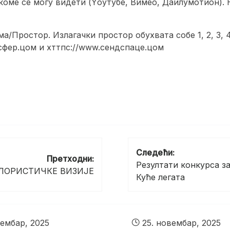
коме се могу видети (Yоутубе, Вимео, Даилyмотион).
/Простор. Излагачки простор обухвата собе 1, 2, 3, 4
нсфер.цом и хттпс://www.сендспаце.цом
Следећи:
Претходни:
Резултати конкурса за
ОЛОРИСТИЧКЕ ВИЗИЈЕ
Куће легата
ембар, 2025
25. новембар, 2025