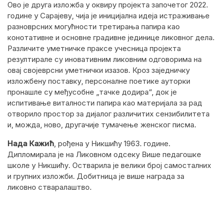
Ово је друга изложба у оквиру пројекта започетог 2022.
године у Сарајеву, чија је иницијална идеја истраживање
разноврсних могућности третирања папира као
конотативне и основне градивне јединице ликовног дела.
Различите уметничке праксе учесница пројекта
резултирале су иновативним ликовним одговорима на
овај својеврсни уметнички изазов. Кроз заједничку
изложбену поставку, персоналне поетике ауторки
пронашле су међусобне „тачке додира“, док је
испитивање виталности папира као материјала за рад
отворило простор за дијалог различитих сензибилитета
и, можда, ново, другачије тумачење женског писма.
Нада Кажић
, рођена у Никшићу 1963. године.
Дипломирала је на Ликовном одсеку Више педагошке
школе у Никшићу. Остварила је велики број самосталних
и групних изложби. Добитница је више награда за
ликовно стваралаштво.