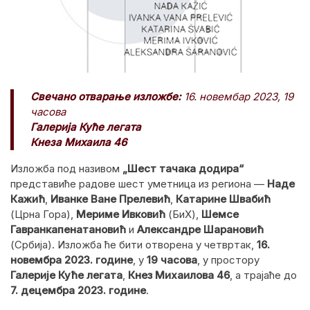
Свечано отварање изложбе:
16. новембар 2023, 19
часова
Галерија Куће легата
Кнеза Михаила 46
Изложба под називом
„Шест тачака додира“
представиће радове шест уметница из региона —
Наде
Кажић
,
Иванке Ване Прелевић
,
Катарине Швабић
(Црна Гора),
Мериме Ивковић
(БиХ),
Шемсе
Гавранкапенатановић
и
Александре Шарановић
(Србија). Изложба ће бити отворена у четвртак,
16.
новембра 2023. године
, у
19 часова
, у простору
Галерије Куће легата
,
Кнез Михаилова 46
, а трајаће до
7. децембра 2023. године
.