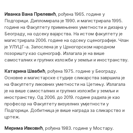
Иванка Вана Прелевић
, рођена 1965. године у
Подгорици. Дипломирала је 1990. и магистрирала 1995.
године на Факултету примењених уметности и дизајна у
Београду, на одсеку вајарства. На истом факултету је
магистрирала 2006. године на одсеку сценографије. Члан
је УЛУЦГ-а. Запослена је у Црногорском народном
позоришту као сценограф. Излагала је на више
самосталних и групних изложби у земљи и иностранству.
Катарина Швабић
, рођена 1975. године у Београду.
Основне и магистарске студије сликарства завршила је
на Факултету ликовних уметности на Цетињу. Излагала
је на више самосталних и групних изложби у земљи и
иностранству. Од 2006. до 2019. године радила је као
професор на Факултету визуелних умјетности у
Подгорици. Добитница је више награда за сликарство и
цртеж.
Мерима Ивковић
, рођена 1983. године у Мостару.