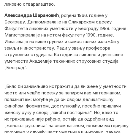
ликовно стваралаштво.
Александра Шарановић
, рођена 1966. године у
Београду. Дипломирала је на Сликарском одсеку
Факултета ликовних уметности у Београду 1988. године.
Магистрирала је на истом факултету 1990. године.
Излагала је на више групних и самосталних изложби у
земљи и иностранству. Ради у звању професора
струковних студија на Катедри за ликовне и дигиталне
уметности Академије техничких струковних студија
„Београд“.
„Било би занимљиво истражити да ли жене у уметности
често или чешће посежу за папиром као материјалом,
полазиштем: могуће је да он својом деликатношћу,
финоћом, форматом, доступношћу, посебно привлачи
женску руку у својој „лакоћи постојања“. Но, како то
истраживање није рађено, остаје да одређени вид
„женског рукописа“ на овом лаганом, нежном материјалу
проучимо у случају шест уметница и њихових „тачака