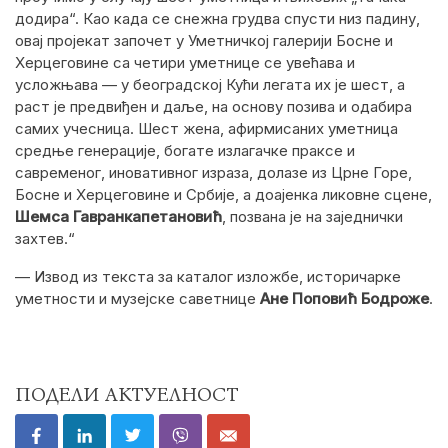
додира“. Као када се снежна грудва спусти низ падину,
овај пројекат започет у Уметничкој галерији Босне и
Херцеговине са четири уметнице се увећава и
усложњава — у београдској Кући легата их је шест, а
раст је предвиђен и даље, на основу позива и одабира
самих учесница. Шест жена, афирмисаних уметница
средње генерације, богате излагачке праксе и
савременог, иновативног израза, долазе из Црне Горе,
Босне и Херцеговине и Србије, а доајенка ликовне сцене,
Шемса Гавранкапетановић
, позвана је на заједнички
захтев.“
— Извод из текста за каталог изложбе, историчарке
уметности и музејске саветнице
Ане Поповић Бодроже
.
ПОДЕЛИ АКТУЕЛНОСТ