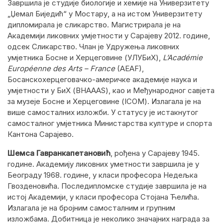
Завршила је студије биологије и хемије на Универзитету
„Џемал Биједић“ у Мостару, а на истом Универзитету
дипломирала је сликарство. Магистрирала је на
Академији ликовних умјетности у Сарајеву 2012. године,
одсек Сликарство. Члан је Удружења ликовних
умјетника Босне и Херцеговине (УЛУБиХ),
L’Académie
Européenne des Arts – France
(AEAF),
Босанскохерцеговачко-америчке академије наука и
умјетности у БиХ (BHAAAS), као и Међународног савјета
за музеје Босне и Херцеговине (ICOM). Излагала је на
више самосталних изложби. У статусу је истакнутог
самосталног умјетника Министарства културе и спорта
Кантона Сарајево.
Шемса Гавранкапетановић
, рођена у Сарајеву 1945.
године. Академију ликовних уметности завршила је у
Београду 1968. године, у класи професора Недељка
Гвозденовића. Последипломске студије завршила је на
истој Академији, у класи професора Стојана Ћелића.
Излагала је на бројним самосталним и групним
изложбама. Добитница је неколико значајних награда за