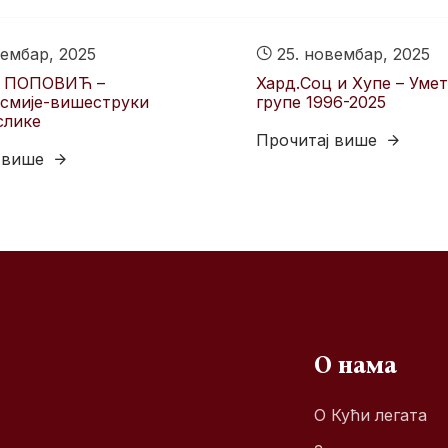
ембар, 2025
25. новембар, 2025
 ПОПОВИЋ –
Хард.Соц и Хyпе – Уме
смије-вишеструки
групе 1996-2025
слике
Прочитај више
 више
О нама
О Кући легата