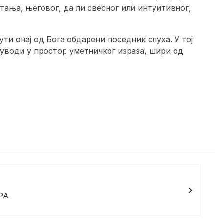
тања, његовог, да ли свесног или интуитивног,
ути онај од Бога обдарени поседник слуха. У тој
ас уводи у простор уметничког израза, шири од
РА