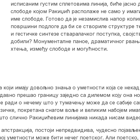
исписаним густим сплетовима линија, биће јасно 
слободе којом Ракиџић располаже не само у имаг
име слободе. Готово да је незамислив напор коли
површини подлоге да би се створиле структуре т
и гестичке синтезе стваралачког поступка, својс
добили? Монументалне паное, драматичног рвања
хтења, између слободе и могућности.
а који имају довољно знања о уметности која се нека
одавно прешао границу заједно са дилемом коју она но
е ради о нечему што у тумачењу може да се сабије само
изичке, покретана снагом воље и великим набојем имаг
ешто слично Ракиџићевим линијама никада нисам виде
в апстракција, постоји непредвидива, чудесно појављ
ој уметности може бити нечег поетског. Али поетско, к