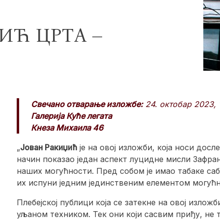
ИЋ ЦРТА –
Свечано отварање изложбе:
24. октобар 2023, 
Галерија Куће легата
Кнеза Михаила 46
„
Јован Ракиџић
је на овој изложби, која носи дос
начин показао један аспект луцидне мисли Зафран
наших могућности. Пред собом је имао табаке са
их испуни једним јединственим елементом могућн
Плебејској публици која се затекне на овој изложб
уљаном техником. Тек они који сасвим приђу, не