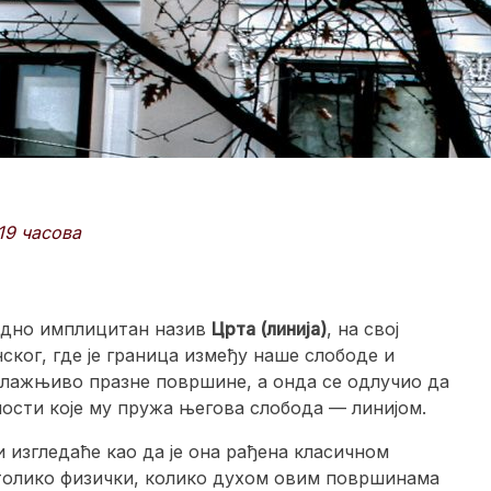
19 часова
ледно имплицитан назив
Црта (линија)
, на свој
ског, где је граница између наше слободе и
блажњиво празне површине, а онда се одлучио да
ости које му пружа његова слобода — линијом.
и изгледаће као да је она рађена класичном
 толико физички, колико духом овим површинама