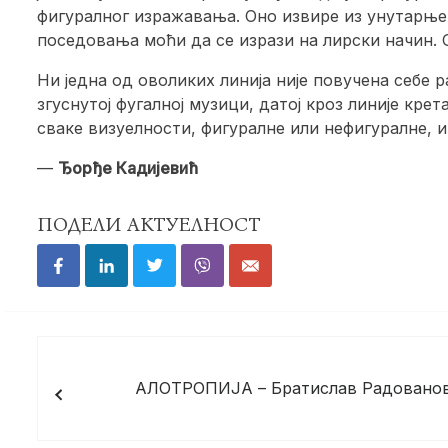
фигуралног изражавања. Оно извире из унутарњег 
поседовања моћи да се изрази на лирски начин. О
Ни једна од оволиких линија није повучена себе р
згуснутој фугалној музици, датој кроз линије кре
сваке визуелности, фигуралне или нефигуралне, 
—
Ђорђе Кадијевић
ПОДЕЛИ АКТУЕЛНОСТ
Кретање
чланка
АЛОТРОПИЈА – Братислав Радованов