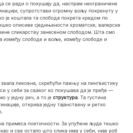
да се ради о покушају да, наспрам неограничене
инацији, супротстави огромну вољу покренуту у
ко је коштала та слобода покрета кредом по
ешко описиве сједињености хроматске, валерске
твене сликарству занесеном слободом. Шта смо
 између слободе и воље, између слободе и
д звала ликовна, скрећући пажњу на лингвистику
си у себи за сваког ко покушава да је пређе —
 у једну реч, а то је
структура
. Та густина
инације, открива једну тајанствену и ретко
о.
ена примеса поетичности. За упућене људе тешко
ао и све остало што слика има у себи, није роб