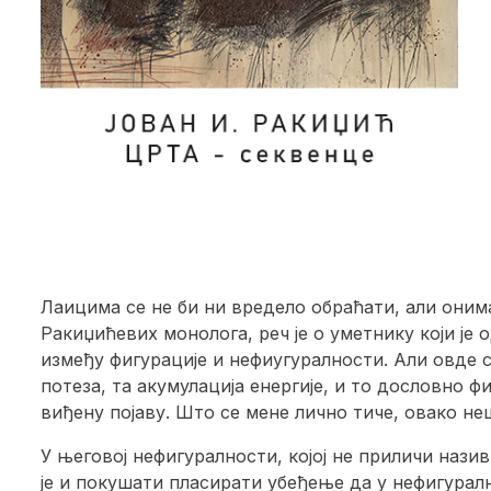
Лаицима се не би ни вредело обраћати, али оним
Ракиџићевих монолога, реч је о уметнику који је 
између фигурације и нефиугуралности. Али овде с
потеза, та акумулација енергије, и то дословно ф
виђену појаву. Што се мене лично тиче, овако н
У његовој нефигуралности, којој не приличи нази
је и покушати пласирати убеђење да у нефигуралн