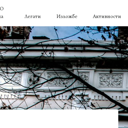
О
ма
Легати
Изложбе
Активности