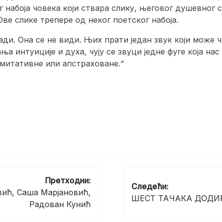
набоја човека који ствара слику, његовог душевног с
ве слике трепере од неког поетског набоја.
ади. Она се не види. Њих прати један звук који може ч
тања интуиције и духа, чују се звуци једне фуге која н
имитативне или апстраховане.“
Претходни:
Следећи:
ић, Саша Марјановић,
ШЕСТ ТАЧАКА ДОДИ
Радован Кунић