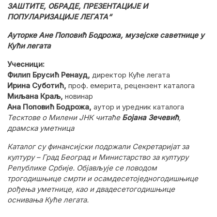
ЗАШТИТЕ, ОБРАДЕ, ПРЕЗЕНТАЦИЈЕ И
ПОПУЛАРИЗАЦИЈЕ ЛЕГАТА“
Ауторке Ане Поповић Бодрожа, музејске саветнице у
Кући легата
Учесници:
Филип Брусић
Ренауд
,
директор Куће легата
Ирина Суботић,
проф. емерита, рецензент каталога
Миљана Краљ,
новинар
Ана Поповић Бодрожа,
аутор и уредник каталога
Тесктове о Милени ЈНК читаће
Бојана Зечевић
,
драмска уметница
Каталог су финансијски подржали Секретаријат за
културу – Град Београд и Министарство за културу
Републике Србије. Објављује се поводом
трогодишњице смрти и осамдесетоједногодишњице
рођења уметнице, као и двадесетогодишњице
оснивања Куће легата.