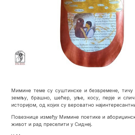
Мимине теме су суштинске и безвремене, тичу 
земљу, брашно, шећер, уље, косу, перје и сл
историјом, од којих су вероватно најинтересантни
Повезнице између Мимине поетике и абориџинске
живот и рад преселити у Сиднеј.