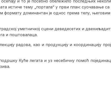
сећају и то је посебно обележило последњих неколико
мата истиче тему
„
портала
“
у први план: суочавање са
ном формату доминантан је однос према телу, његови
оградској уметничкој сцени деведесетих и двехиљадити
га и поштовалаца.
екцију радова, као и продукцију и координацију про
одршку Куће легата и уз несебичну помоћ појединаца
зива.