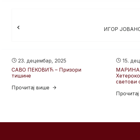
Кретање
чланка
ИГОР ЈОВАНО
23. децембар, 2025
15. дец
САВО ПЕКОВИЋ – Призори
МАРИНА
тишине
Хетероко
светови 
Прочитај више
Прочитај