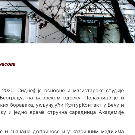
часова
 2020. Сиднеј) је основне и магистарске студије
еограду, на вајарском одсеку. Полазница је и
ких боравака, укључујући КултурКонтакт у Бечу и
ку и једно време стручна сарадница Академије
е и значајне доприносе и у класичним медијима