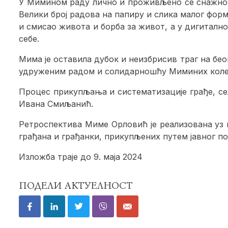
У Мимином раду лично и проживљено се снажно о
Велики број радова на папиру и слика малог фор
и смисао живота и борба за живот, а у дигитал
себе.
Мима је оставила дубок и неизбрисив траг на бе
удруженим радом и солидарношћу Миминих коле
Процес прикупљања и систематизације грађе, сел
Ивана Смиљанић.
Ретроспектива Миме Орловић је реализована уз п
грађана и грађанки, прикупљених путем јавног по
Изложба траје до 9. маја 2024
ПОДЕЛИ АКТУЕЛНОСТ