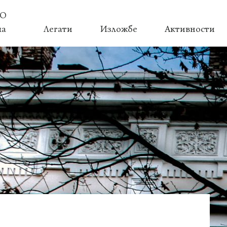
О
ма
Легати
Изложбе
Активности