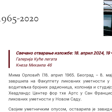
65-2020
Свечано отварање изложбе: 18. април 2024, 19 
Галерија Куће легата
Кнеза Михаила 46
Мима Орловић (18. април 1965. Београд – 8. мај
завршила на Факултету ликовних уметности у Б
водитељка бројних радионица, колонија и студијс
Хеадландс Центер фор тхе Артс у Сан Францис
ликовних уметности у Новом Саду.
Својим уметничким опусом, остварила је завидн