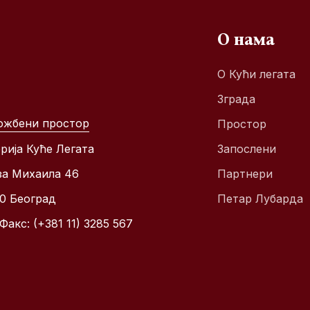
О нама
О Кући легата
Зграда
ожбени простор
Простор
рија Куће Легата
Запослени
за Михаила 46
Партнери
00 Београд
Петар Лубарда
Факс: (+381 11) 3285 567