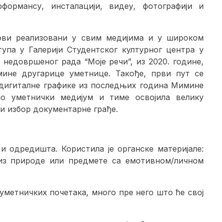
формансу, инсталацији, видеу, фотографији и
ови реализовани у свим медијима и у широком
упа у Галерији Студентског културног центра у
недовршеног рада “Моје речи”, из 2020. године,
ине другарице уметнице. Такође, први пут се
 дигиталне графике из последњих година Мимине
ао уметнички медијум и тиме освојила велику
и избор документарне грађе.
а и одредишта.
Користила је органске материјале:
 из природе или предмете са емотивном/личном
метничких почетака, много пре него што ће свој