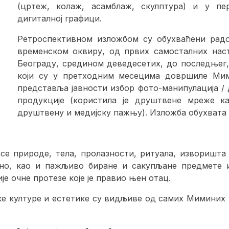
(цртеж, колаж, асамблаж, скулптура) и у пер
дигиталној графици.
Ретроспективном изложбом су обухваћени рад
временском оквиру, од првих самосталних наст
Београду, средином деведесетих, до последњег, 
који су у претходним месецима довршиле Мим
представља јавности избор фото-манипулација /
продукције (користила је друштвене мреже к
друштвену и медијску пажњу). Изложба обухвата 
се природе, тела, пролазности, ритуала, изворишт
ично, као и пажљиво биране и сакупљане предмете
је очне протезе које је правио њен отац.
 културе и естетике су видљиве од самих Миминих у