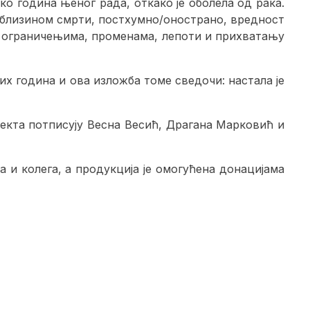
 година њеног рада, откако је оболела од рака.
 близином смрти, постхумно/онострано, вредност
м ограничењима, променама, лепоти и прихватању
х година и ова изложба томе сведочи: настала је
јекта потписују Весна Весић, Драгана Марковић и
 и колега, а продукција је омогућена донацијама