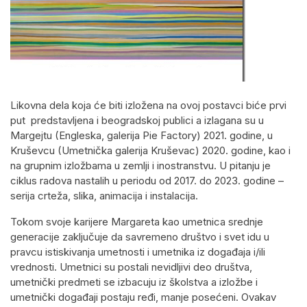
Likovna dela koja će biti izložena na ovoj postavci biće prvi
put predstavljena i beogradskoj publici a izlagana su u
Margejtu (Engleska, galerija Pie Factory) 2021. godine, u
Kruševcu (Umetnička galerija Kruševac) 2020. godine, kao i
na grupnim izložbama u zemlji i inostranstvu. U pitanju je
ciklus radova nastalih u periodu od 2017. do 2023. godine –
serija crteža, slika, animacija i instalacija.
Tokom svoje karijere Margareta kao umetnica srednje
generacije zaključuje da savremeno društvo i svet idu u
pravcu istiskivanja umetnosti i umetnika iz događaja i/ili
vrednosti. Umetnici su postali nevidljivi deo društva,
umetnički predmeti se izbacuju iz školstva a izložbe i
umetnički događaji postaju ređi, manje posećeni. Ovakav