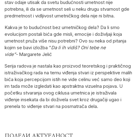
stav odaje utisak da svetu budućnosti umetnost nije
potrebna, ili da se umetnost seli u neku drugu stvarnost gde
predmetnost i vidljivost umetničkog dela nije ni bitna.
Kakva je to budućnost bez umetničkog dela? Da li smo
evolucijom postali bića gde misli, emocije i doživljaji koja
umetnost pruža više nisu potrebni? Ovo su neka od pitanja
kojim se bavi izložba “
Da li ih vidiš? Oni tebe ne
vide”-
Margarete Jelić
Serija radova je nastala kao proizvod teoretskog i praktičnog
istraživačkog rada na temu viđenja stvari iz perspektive malih
bića koja percepcijom istih ne vide celinu već samo deo koji
im tada može izgledati kao apstraktna vizuelna pojava. U
početku stvaranja ovog ciklusa umetnica je istraživala
viđenje insekata da bi doživela svet kroz drugačiji ugao i
prenela to viđenje stvari na posmatrača dela.
ПОДЕЛИ АКТУЕЛНОСТ