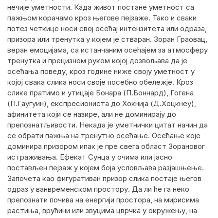
нечије уметности. Када живот постане уметност са
пажњом корачамо кроз његове пејзаже. Тако и сваки
потез четкице носи свој осећај интензитета или одраза,
призора или тренутка у којем је стваран. Зоран Граовац,
веран емоцијама, са истанчаним осећајем за атмосферу
тренутка и прецизном руком којој дозвољава да је
осећања поведу, кроз године ниже своју уметност у
којој свака слика носи своје посебно обележје. Кроз
слике пратимо и утицаје Бонара (П.Боннард), Гогена
(П.Гаугуин), експресиониста до Хокнија (Д.Хоцкнеy),
афинитета који се назире, али не доминирају до
препознатљивости. Некада је уметнички цитат начин да
се обрати пажња на тренутно осећање. Осећање које
доминира призором ипак је пре свега област Зорановог
истраживања. Ефекат Сунца у очима или јасно
постављен пејзаж у којем боја условљава разјашњење.
Започета као фигуративан призор слика постаје његов
одраз у ванвременском простору. Да ли ће га неко
препознати почива на енергији простора, на мирисима
растиња, врућини или звуцима цврчка у окружењу, на