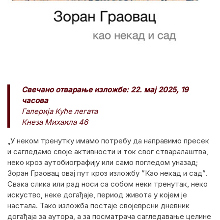
Свечано отварање изложбе: 22. мај 2025, 19
часова
Галерија Куће легата
Кнеза Михаила 46
„У неком тренутку имамо потребу да направимо пресек
и сагледамо своје активности и ток свог стваралаштва,
неко кроз аутобиографију или само погледом уназад;
Зоран Граовац овај пут кроз изложбу ”Као некад и сад”.
Свака слика или рад носи са собом неки тренутак, неко
искуство, неке догађаје, период живота у којем је
настала. Тако изложба постаје својеврсни дневник
догађаја за аутора, а за посматрача сагледавање целине