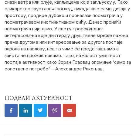
снази ветра или олује, капљицама које запљускују. Тако
сликарство зауставља поглед, никада није само дизајн у
простору, продире дубоко и проналази посматрача у
посматрачевом инстинктивном бићу. Данас пронаћи
посматрача није лако. У свету тросекундног
интересовања које диктирају друштвене мреже пажња
према другоме или интересовање за другога постаје
парола на наслову, нешто чиме се представљамо а
заиста не проживљавамо. Тако, нажалост уметност
постаје активност како Зоран Граовац опомиње ‘само за
сопствене потребе” – Александра Ракоњац.
ПОДЕЛИ АКТУЕЛНОСТ