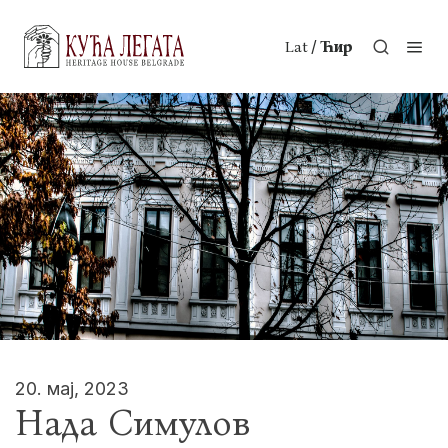
/
Lat
Ћир
20. мај, 2023
Нада Симулов