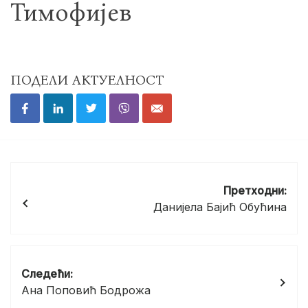
Тимофијев
ПОДЕЛИ АКТУЕЛНОСТ
Кретање
чланка
Претходни:
Данијела Бајић Обућина
Следећи:
Ана Поповић Бодрожа