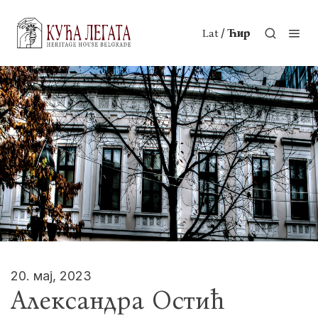
/
Lat
Ћир
20. мај, 2023
Александра Остић