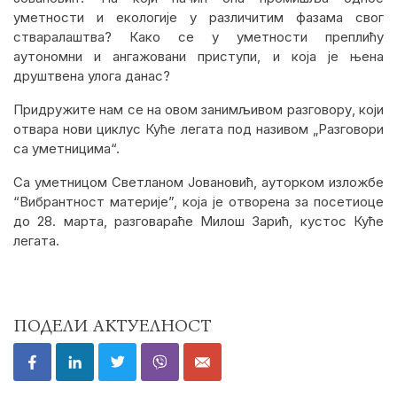
уметности и екологије у различитим фазама свог
стваралаштва? Како се у уметности преплићу
аутономни и ангажовани приступи, и која је њена
друштвена улога данас?
Придружите нам се на овом занимљивом разговору, који
отвара нови циклус Куће легата под називом „Разговори
са уметницима“.
Са уметницом Светланом Јовановић, ауторком изложбе
“Вибрантност материје”, која је отворена за посетиоце
до 28. марта, разговараће Милош Зарић, кустос Куће
легата.
ПОДЕЛИ АКТУЕЛНОСТ