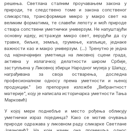
решења. Светлана сталним проучавањем закона у
природи, те следствено томе и закона сопственог
сликарства, трансформише микро у макро свет на
великим форматима, те славећи лепоту и моћ природе
ствара сопствени уметнички универзум. Не напуштајући
основну идеју, истражује микро свет, верујући да су
травке, биљке, земља, грумење, капљице, једнаке
важности као и макро универзум. (…) Тренутно је једна
од најзначајнијих уметница на ликовној сцени града,
активна у излагачкој делатности широм Србије,
заступљена у Ликовној збирци Народног музеја у Шапцу,
награђивана за своја остварења, доследна
професионалном односу према уметности и њеној
продукцији.” (из препоруке и
зложбе „Вибрантност
материје“, коју је написала
историчарка уметности Тања
Марковић)
У којој мери поднебље и место рођења обликују
уметнички израз појединца? Како се мотив очувања
природе одражава у ликовном раду сликарке Светлане
Јовановић? На који начин она промишља однос