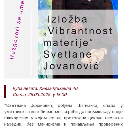
Кућа легата, Кнеза Михаила 46
Среда, 26.03.2025. у 18.00
“Светлана Јовановић, рођена Шапчанка, спада у
уметнике за које бисмо могли рећи да промишљају своје
сликарство у којем се на претходни циклус наслања
наредни, без маниризма и понављања проверених