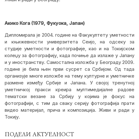
Акико Кога (1979, Фукуока, Јапан)
Дипломирала је 2004. године на Факукултету уметности
и књижевности универзитета Сеијо, на одсеку за
студије уметности и фотографије, као и на Токијском
колеџу за фотографију, када почиње да излаже у Јапану
и у иностранству. Самостална изложба у Београду 2009.
године је била њен први сусрет са Србијом. Од тада
организује многе изложбе на тему културне и уметничке
размене између Србије и Јапана. У својој тренутној
уметничкој пракси креира мултимедијалне радове
тематски везане за Србију у којима је фокус на
фотографији, с тим да сваку серију фотографија прати
видео материјал, прича и композиција. Живи и ради у
Токију.
ПОДЕЛИ АКТУЕЛНОСТ