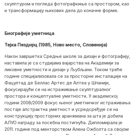
скулптуром и погледа фотографкиње са простором, као
и трансформацију њихових дела до коначне форме.
Биографије уметница
Тејка Пездирц (1985, Ново место, Словенија)
Након завршетка Средње школе за дизајн и фотографију,
наставила је са студијама вајарства на Академији за
ликовне уметности и дизајн у Љубљани. Током треће
године специјализовала се за просторне инсталације на
Фацултад де Беллас Артес де Алтеа у Шпанији,
фокусирајући се на истраживање скулптуралног
простора и концептуалне уметности. У академској
години 2008/2009 фокус њеног уметничког истраживања
постаје апстрактна уметност и усредсређује се на
конструкцију просторних аранжмана за шта је добила
АЛУО награду за посебна постигнућа. Дипломирала је
2011. године под менторством Алена Ожболта са својом