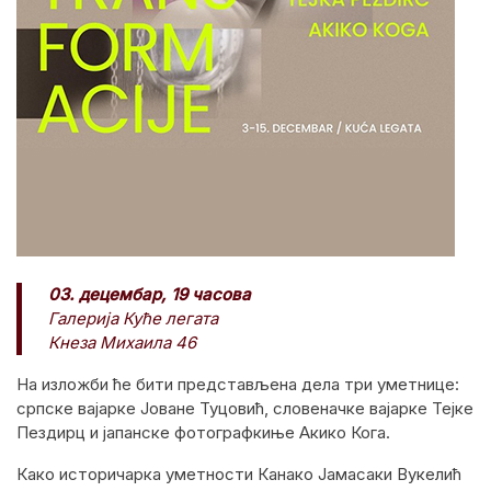
03. децембар, 19 часова
Галерија Куће легата
Кнеза Михаила 46
На изложби ће бити представљена дела три уметнице:
српске вајарке Јоване Туцовић, словеначке вајарке Тејке
Пездирц и јапанске фотографкиње Акико Кога.
Како историчарка уметности Канако Јамасаки Вукелић