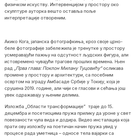
физичком искуству. Интервенцијом у простору око
скулптуре ауторка вешто оставља поље
интерпретације отвореним.
Акико Кога, јапанска фотографкиња, кроз своје црно-
беле фотографије забележила је тренутке у простору
усмеравајући пажњу на одсутност људских фигура, али
истовремено чувајући трагове прошлих времена. Њен
рад
„Прва глава: Поклон Милану Туцовићу”
осликава
промене у простору и архитектури, са посебним
освртом на зграду Амбасаде Србије у Токију, која је
срушена 2019. године, али чији се гласови и сећања још
увек одражавају у њеним делима.
Изложба „Области трансформације” траје до 15.
децембра и посетиоцима пружа прилику да уроне у свет
повезаности чула вида и додира. Видео инсталација која
прати ову изложбу на поетичан начин пружа увид у
процесе рада уметница – односе тела вајарки са