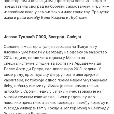
просторном инсталацијом „Простори сећања“. Тејка је
представила свој рад на бројним самосталним и групним
изложбама како у земљи тако и иностранству. Тренутно
живи и ради између Беле Крајине и Љубљане.
Јована Туцовић (1990, Београд, Србија)
Основне и мастер студије завршава на Факултету
ликовних уметности у Београду на одсеку за вајарство
2014. године, после чега одлази у Милано на
специјалистичке студије вајарства на Аццадемиа ди
Белле Арти ди Брера, где дипломира 2018. године. У
свом раду, кроз људску фигуру која је алегоријског
карактера, истражује однос према нашем унутрашњем
бићу, сећању или миту. Имала је више самосталних
изложби у Србији , једну у Јапану и учествовала је на
многим групним изложбама. Њени радови су део
неколико приватних и јавних колекција, између којих су и
Wаседа универзитет у Токију и Зептер музеј у Београду.
Живи и ради у Београду.