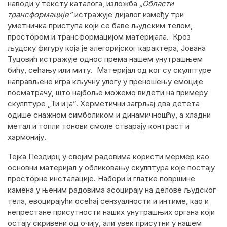
наводи у тексту каталога, изложба
„Области
трансформације”
истражује дијалог између три
уметничка приступа који се баве људским телом,
простором и трансформацијом материјала. Кроз
људску фигуру која је алегоријског карактера, Јована
Туцовић истражује однос према нашем унутрашњем
бићу, сећању или миту. Материјал од ког су скулптуре
направљене игра кључну улогу у преношењу емоције
посматрачу, што најбоље можемо видети на примеру
скулптуре „Ти и ја”. Херметични загрљај два детета
одише снажном симболиком и динамичношћу, а хладни
метал и топли тонови смоле стварају контраст и
хармонију.
Тејка Пездирц у својим радовима користи мермер као
основни материјал у обликовању скулптура које постају
просторне инсталације. Набори и глатке површине
камена у њеним радовима асоцирају на делове људског
тела, евоцирајући осећај сензуалности и интиме, као и
непрестане присутности наших унутрашњих орган
а
који
остају скривени од очију, али увек присутни у нашем