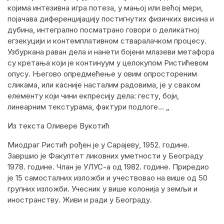
којима интезивна игра потеза, у мањој или већој мери,
појачава диференцијацију постигнутих физичких висина и
дубина, интегрално посматрано говори о деликатној
егзекуцији и контемплативном стваралачком процесу.
Узбуркана раван дела и нанети бојени млазеви метафора
су кретања који је континуум у целокупом Ристићевом
опусу. Његово опредмећење у овим опростореним
сликама, или касније насталим радовима
,
је у сваком
елементу који чини екпресију дела: гесту, боји,
линеарним текстурама, фактури подлоге…
„
Из текста Оливере Вукотић
Миодраг Ристић рођен је у Сарајеву, 1952. године.
Завршио је Факултет ликовних уметности у Београду
1978. године. Члан је УЛУС-а од 1982. године. Приредио
је 15 самосталних изложби и учествовао на више од 50
групних изложби. Учесник у више колонија у земљи и
иностранству. Живи и ради у Београду.