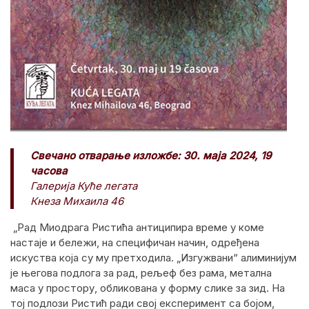
Свечано отварање изложбе: 30. маја 2024, 19
часова
Галерија Куће легата
Кнеза Михаила 46
„Рад Миодрага Ристића антиципира време у коме
настаје и бележи, на специфичан начин, одређена
искуства која су му претходила. „Изгужвани“ алиминијум
је његова подлога за рад, рељеф без рама, метална
маса у простору, обликована у форму слике за зид. На
тој подлози Ристић ради свој експеримент са бојом,