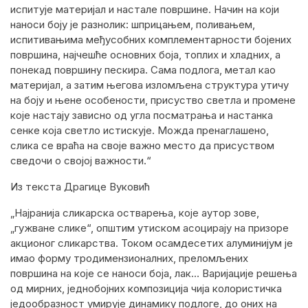
испитује материјал и настале површине. Начин на који
наноси боју је разнолик: шприцањем, поливањем,
испитивањима међусобних комплементарности бојених
површина, најчешће основних боја, топлих и хладних, а
понекад површину пескира. Сама подлога, метал као
материјал, а затим његова изломљена структура утичу
на боју и њене особености, присуство светла и промене
које настају зависно од угла посматрања и настанка
сенке која светло истискује. Можда пренаглашено,
слика се враћа на своје важно место да присуством
сведочи о својој важности.“
Из текста Драгице Вуковић
„
Најранија сликарска оствар
е
ња, које аутор зове,
„гужване слике“, општим утиском асоцирају на призоре
акционог сликарства. Током осамдесетих алуминијум је
имао форму тродимензионалних, преломљених
површина на које се наноси боја, лак… Варијације решења
од мирних, једнобојних композиција чија колористичка
једообразност умирује динамику подлоге, до оних на