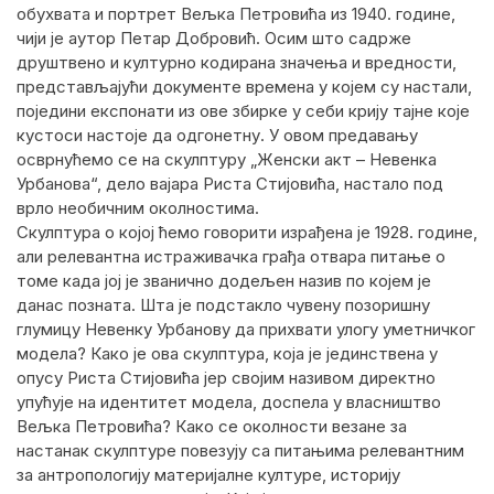
обухвата и портрет Вељка Петровића из 1940. године,
чији је аутор Петар Добровић. Осим што садрже
друштвено и културно кодирана значења и вредности,
представљајући документе времена у којем су настали,
поједини експонати из ове збирке у себи крију тајне које
кустоси настоје да одгонетну. У овом предавању
осврнућемо се на скулптуру „Женски акт – Невенка
Урбанова“, дело вајара Риста Стијовића, настало под
врло необичним околностима.
Скулптура о којој ћемо говорити израђена је 1928. године,
али релевантна истраживачка грађа отвара питање о
томе када јој је званично додељен назив по којем је
данас позната. Шта је подстакло чувену позоришну
глумицу Невенку Урбанову да прихвати улогу уметничког
модела? Како је ова скулптура, која је јединствена у
опусу Риста Стијовића јер својим називом директно
упућује на идентитет модела, доспела у власништво
Вељка Петровића? Како се околности везане за
настанак скулптуре повезују са питањима релевантним
за антропологију материјалне културе, историју