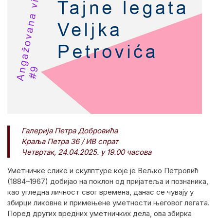
Галерија Петра Добровића
Краља Петра 36 / ИВ спрат
Четвртак, 24.04.2025. у 19.00 часова
Уметничке слике и скулптуре које је Вељко Петровић
(1884–1967) добијао на поклон од пријатеља и познаника,
као угледна личност свог времена, данас се чувају у
збирци ликовне и примењене уметности његовог легата.
Поред других вредних уметничких дела, ова збирка