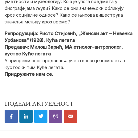
уметности и музеологију: Која је улога предмета у
биографијама људи? Како се они значењски обликују
кроз социјалне односе? Како се њихова вишеструка
значења мењају кроз време?
Репродукција
: Ристо Стијовић,
„Женски акт – Невенка
Урбанова“ (1928), Кућа легата
Предавач: Милош Зарић, МА етнолог-антрополог,
кустос Куће легата
У припреми овог предавања учествовао је комплетан
кустоски тим Куће легата.
Придружите нам се.
ПОДЕЛИ АКТУЕЛНОСТ