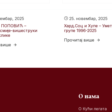
ембар, 2025
25. новембар, 2025
 ПОПОВИЋ –
Хард.Соц и Хyпе – Уме
смије-вишеструки
групе 1996-2025
слике
Прочитај више
 више
О нама
О Кући легата