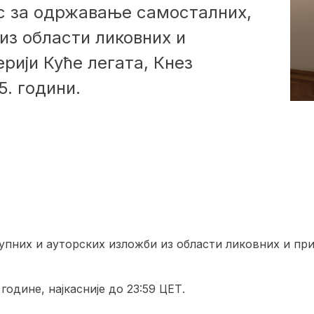
рс за одржавање самосталних,
из области ликовних и
рији Куће легата, Кнез
5. години.
упних и ауторских изложби из области ликовних и при
 године, најкасније до 23:59 ЦЕТ.