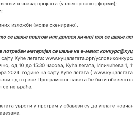
злози и значај пројекта (у електронској форми);
и;
аних изложби (може скенирано).
ико се шаље поштом или доноси лично) или се шаље линк
в потребан материјал се шаље на е-маил:
конкурс@куца
 сајту Куће легата: www.куцалегата.орг/условиконкур
но, од 10 до 15:30 часова, Кућа легата, Иличићева 1, 
а 2024. године на сајту Куће легата ( www.куцалегата.
рани од стране Програмског савета ће бити обавештен
 се не враћа.
легата уврсти у програм у обавези су да уплате нов
авезама.