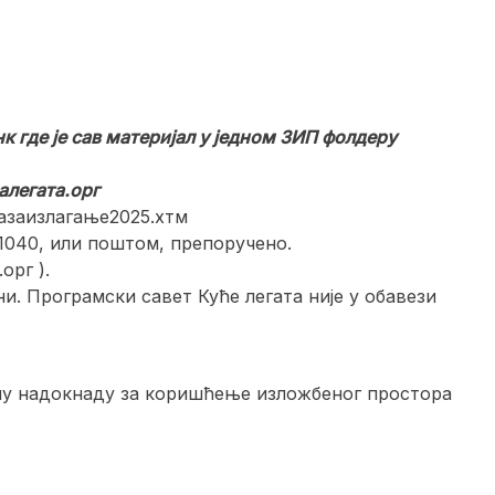
 где је сав материјал у једном ЗИП фолдеру
легата.орг
сазаизлагање2025.хтм
11040, или поштом, препоручено.
орг ).
и. Програмски савет Куће легата није у обавези
чану надокнаду за коришћење изложбеног простора