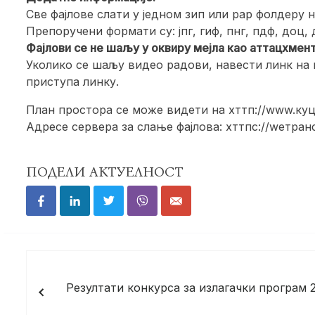
Све фајлове слати у једном зип или рар фолдеру 
Препоручени формати су: јпг, гиф, пнг, пдф, доц,
Фајлови се не шаљу у оквиру мејла као аттацхмент
Уколико се шаљу видео радови, навести линк на 
приступа линку.
План простора се може видети на хттп://www.куцал
Адресе сервера за слање фајлова: хттпс://wетра
ПОДЕЛИ АКТУЕЛНОСТ
Кретање
чланка
Резултати конкурса за излагачки програм 2