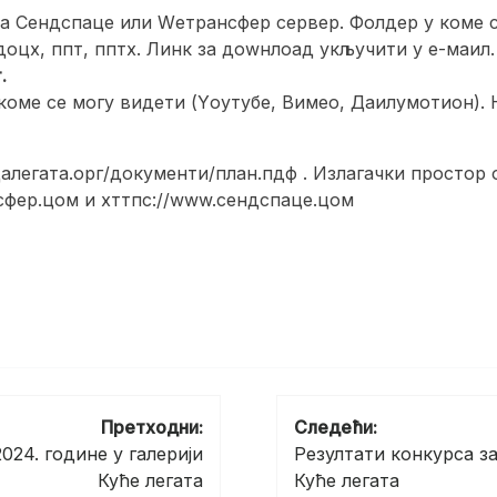
на Сендспаце или Wетрансфер сервер. Фолдер у коме су
 доцx, ппт, пптx. Линк за доwнлоад укључити у е-маил.
.
коме се могу видети (Yоутубе, Вимео, Даилyмотион).
егата.орг/документи/план.пдф . Излагачки простор обу
нсфер.цом и хттпс://www.сендспаце.цом
Претходни:
Следећи:
024. године у галерији
Резултати конкурса за
Куће легата
Куће легата