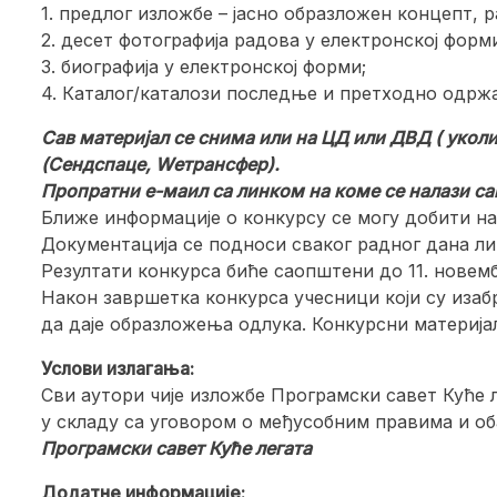
1. предлог изложбе – јасно образложен концепт, ра
2. десет фотографија радова у електронској форм
3. биографија у електронској форми;
4. Каталог/каталози последње и претходно одрж
Сав материјал се снима или на ЦД или ДВД ( укол
(Сендспаце, Wетрансфер).
Пропратни е-маил са линком на коме се налази са
Ближе информације о конкурсу се могу добити на
Документација се подноси сваког радног дана лич
Резултати конкурса биће саопштени до 11. новембр
Након завршетка конкурса учесници који су изаб
да даје образложења одлука. Конкурсни материјал
Услови излагања:
Сви аутори чије изложбе Програмски савет Куће 
у складу са уговором о међусобним правима и об
Програмски савет Куће легата
Додатне информације: