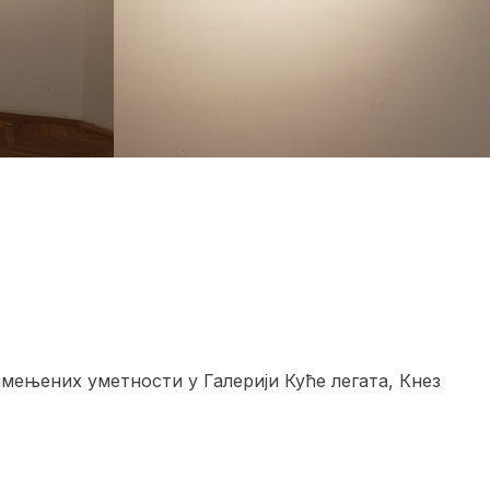
мењених уметности у Галерији Куће легата, Кнез