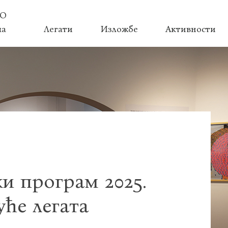
О
ма
Легати
Изложбе
Активности
ки програм 2025.
уће легата