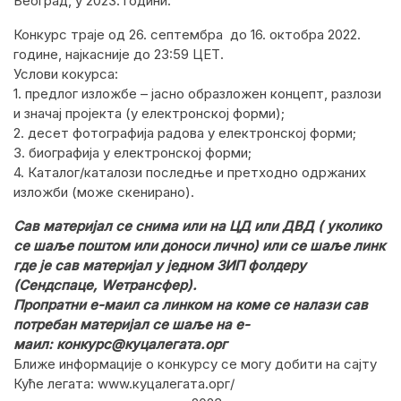
Београд, у 2023. години.
Конкурс траје од 26. септембра до 16. октобра 2022.
године, најкасније до 23:59 ЦЕТ.
Услови кокурса:
1. предлог изложбе – јасно образложен концепт, разлози
и значај пројекта (у електронској форми);
2. десет фотографија радова у електронској форми;
3. биографија у електронској форми;
4. Каталог/каталози последње и претходно одржаних
изложби (може скенирано).
Сав материјал се снима или на ЦД или ДВД ( уколико
се шаље поштом или доноси лично) или се шаље линк
где је сав материјал у једном ЗИП фолдеру
(Сендспаце, Wетрансфер).
Пропратни е-маил са линком на коме се налази сав
потребан материјал се шаље на е-
маил:
конкурс@куцалегата.орг
Ближе информације о конкурсу се могу добити на сајту
Куће легата: www.куцалегата.орг/