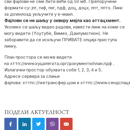
сви фајлови не сме бити већи од 50 мб. Препоручени
формати су: јпг, гиф, пнг, пдф, доц, доцx, ппт, пптx. Линк
за доwнлоад укључити у е-маил.
Фајлови се не шаљу у оквиру мејла као аттацхмент.
Уколико се шаљу видео радови, навести линк на коме се
могу видети (Yоутубе, Вимео, Даилyмотион). Не
заборавити да се искључи ПРИВАТЕ опција приступа
линку.
План простора се може видети
на хттп://www.куцалегата.орг/документи/план.пдф .
Излагачки простор обухвата собе 1, 2, 3, 4 и 5.
Адресе сервера за слање
фајлова: хттпс://wетрансфер.цом и хттпс://www.сендспац
ПОДЕЛИ АКТУЕЛНОСТ