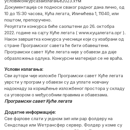
условиконкурсазаизлагање2023.хтм
Документација се подноси сваког радног дана лично, од
10 до 15:30 часова, Кућа легата, Иличићева 1, 11040, или
поштом, препоручено.
Резултати конкурса биће саопштени до 26. октобра
2022. године на сајту Куће легата ( www.куцалегата.орг ).
Након завршетка конкурса учесници који су изабрани од
стране Програмског савета ће бити обавештени.
Програмски савет Куће легата није у обавези да даје
образложења одлука. Конкурсни материјал се не враћа.
Услови излагања:
Сви аутори чије изложбе Програмски савет Куће легата
уврсти у програм у обавези су да уплате новчану
надокнаду за коришћење изложбеног простора у складу
са уговором о међусобним правима и обавезама.
Програмски савет Куће легата
Додатне информације:
Све фајлове слати у једном зип или рар фолдеру на
Сендспаце или Wетрансфер сервер. Фолдер у коме су