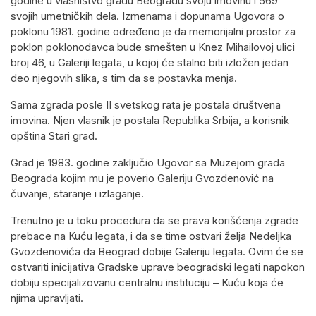
godine u vlasništvo gradu Beogradu svoju imovinu i 569
svojih umetničkih dela. Izmenama i dopunama Ugovora o
poklonu 1981. godine određeno je da memorijalni prostor za
poklon poklonodavca bude smešten u Knez Mihailovoj ulici
broj 46, u Galeriji legata, u kojoj će stalno biti izložen jedan
deo njegovih slika, s tim da se postavka menja.
Sama zgrada posle II svetskog rata je postala društvena
imovina. Njen vlasnik je postala Republika Srbija, a korisnik
opština Stari grad.
Grad je 1983. godine zaključio Ugovor sa Muzejom grada
Beograda kojim mu je poverio Galeriju Gvozdenović na
čuvanje, staranje i izlaganje.
Trenutno je u toku procedura da se prava korišćenja zgrade
prebace na Kuću legata, i da se time ostvari želja Nedeljka
Gvozdenovića da Beograd dobije Galeriju legata. Ovim će se
ostvariti inicijativa Gradske uprave beogradski legati napokon
dobiju specijalizovanu centralnu instituciju – Kuću koja će
njima upravljati.