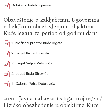
Odluka o dodeli ugovora
Obaveštenje o zaključenim Ugovorima
o fizličkom obezbeđenju u objektima
Kuće legata za period od godinu dana
1. Izložbeni prostor Kuće legata
2. Legat Petra Lubarde
3. Legat Veljka Petrovića
4. Legat Rista Stijovića
5. Galerija Petra Dobrovića
2020 - Javna nabavka usluga broj 01/20 /
Fizičko obezbeđenje u objektima Kuće