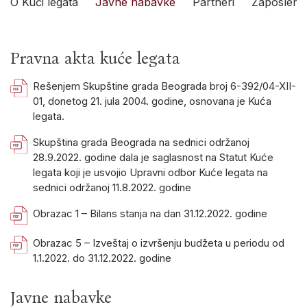
O Kući legata
Javne nabavke
Partneri
Zaposleni
Pravna akta kuće legata
Rešenjem Skupštine grada Beograda broj 6-392/04-XII-
01, donetog 21. jula 2004. godine, osnovana je Kuća
legata.
Skupština grada Beograda na sednici održanoj
28.9.2022. godine dala je saglasnost na Statut Kuće
legata koji je usvojio Upravni odbor Kuće legata na
sednici održanoj 11.8.2022. godine
Obrazac 1 – Bilans stanja na dan 31.12.2022. godine
Obrazac 5 – Izveštaj o izvršenju budžeta u periodu od
1.1.2022. do 31.12.2022. godine
Javne nabavke