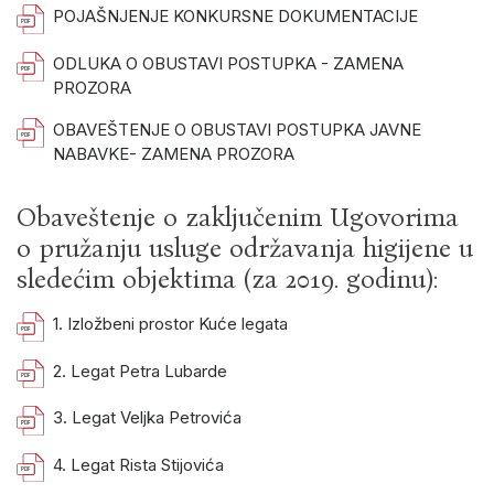
POJAŠNJENJE KONKURSNE DOKUMENTACIJE
ODLUKA O OBUSTAVI POSTUPKA - ZAMENA
PROZORA
OBAVEŠTENJE O OBUSTAVI POSTUPKA JAVNE
NABAVKE- ZAMENA PROZORA
Obaveštenje o zaključenim Ugovorima
o pružanju usluge održavanja higijene u
sledećim objektima (za 2019. godinu):
1. Izložbeni prostor Kuće legata
2. Legat Petra Lubarde
3. Legat Veljka Petrovića
4. Legat Rista Stijovića