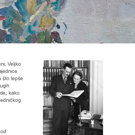
i. Veljko
ajednice
u što lepše
rugih
ude, kako
jedničkog
 od