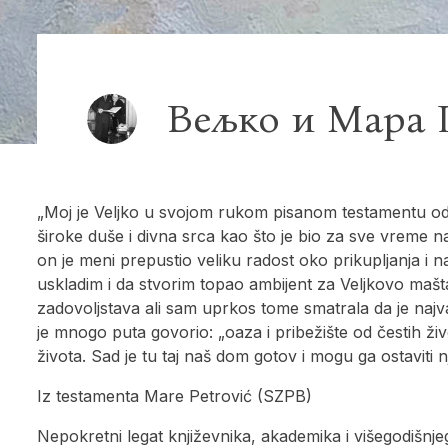
Вељко и Мара 
„Moj je Veljko u svojom rukom pisanom testamentu od 
široke duše i divna srca kao što je bio za sve vreme
on je meni prepustio veliku radost oko prikupljanja i 
uskladim i da stvorim topao ambijent za Veljkovo mašta
zadovoljstava ali sam uprkos tome smatrala da je najv
je mnogo puta govorio: „oaza i pribežište od čestih 
života. Sad je tu taj naš dom gotov i mogu ga ostaviti
Iz testamenta Mare Petrović (SZPB)
Nepokretni legat književnika, akademika i višegodišnj