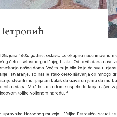
Петровић
28. juna 1965. godine, ostavio celokupnu našu imovinu men
 našeg četrdesetosmo-godišnjeg braka. Od prvih dana naše z
nameštanja našeg doma. Večita mi je bila želja da sve u njem
nje i stvaranje. To nas je stalo često lišavanja od mnogo d
ažnije stvoriti mu prijatan kutak da uživa u njemu da mu b
životnih nedaća. Možda sam u tome uspela do kraja našeg za
 njegovom toliko voljenom narodu. “
eg upravnika Narodnog muzeja – Veljka Petrovića, sastoji se