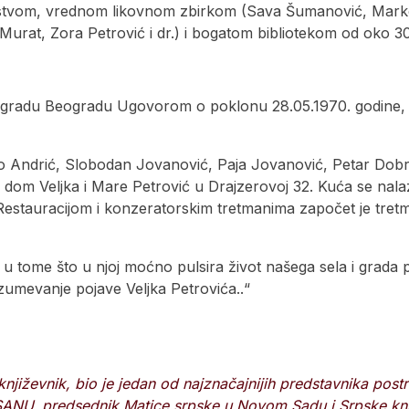
ućstvom, vrednom likovnom zbirkom (Sava Šumanović, Mar
Murat, Zora Petrović i dr.) i bogatom bibliotekom od oko 30
la gradu Beogradu Ugovorom o poklonu 28.05.1970. godine, K
Ivo Andrić, Slobodan Jovanović, Paja Jovanović, Petar Dobrovi
 su dom Veljka i Mare Petrović u Drajzerovoj 32. Kuća se nal
stauracijom i konzeratorskim tretmanima započet je tretman 
 u tome što u njoj moćno pulsira život našega sela i grada po
razumevanje pojave Veljka Petrovića..“
njiževnik, bio je jedan od najznačajnijih predstavnika postr
an SANU, predsednik Matice srpske u Novom Sadu i Srpske kn