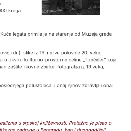
ko
00 knjiga.
uća legata primila je na staranje od Muzeja grada
ć i dr.), slike iz 19. i prve polovine 20. veka,
azi u okviru kulturno-prostorne celine „Topčider“ koja
zaštite likovne zbirke, fotografija iz 19.veka,
slednjega polustoleća, i onaj njihov zdravlja i onaj
ealizma u srpskoj književnosti. Pretežno je pisao o
jiževne zadruge u Beogradu, kao i dugogodišnji