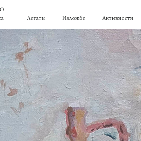
О
ма
Легати
Изложбе
Активности