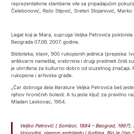
reprezentativne stambene vile sa pripadajućim pok
Čelebonović, Risto Stijović, Sreten Stojanović, Marko 
Legat koji je Mara, supruga Veljka Petrovića pokloni
Beograda 07.06. 2007. godine.
Biblioteka, klavir, 900 rukopisnih jedinica (prepiska: 
antikvarni nameštaj, srebrnina i drugi predmeti činili
je utvrđena za kulturno dobro od izuzetnog značaja. Re
rukopisne i arhivske građe.
„Čar dobroga dela literature Veljka Petrovića beš jeste
njihov hroničnih bolesti. A tu jeste ključ za pravilno 
Mladen Leskovac, 1954.
Veljko Petrović ( Sombor, 1884 – Beograd, 1967), k
Vojvodini, njenom ambijentu i ljudima. Bio je čl