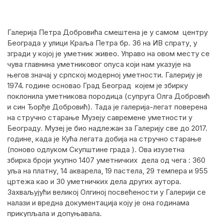
Галерија Петра Добровића смештена је у самом центру
Београда у улици Краља Петра бр. 36 на ИВ спрату, у
згради у којој је уметник живео. Управо на овом месту се
чува главнина уметниковог опуса који нам указује на
његов значај у српској модерној уметности. Галерију је
1974. године основао Град Београд којем је збирку
поклонила уметникова породица (супруга Олга Добровић
и син Ђорђе Добровић). Тада је галерија-легат поверена
на стручно старање Музеју савремене уметности у
Београду. Музеј је био надлежан за Галерију све до 2017.
године, када је Кућа легата добија на стручно старање
(поново одлуком Скупштине града ). Ова изузетна
збирка броји укупно 1407 уметничких дела од чега : 360
уља на платну, 14 акварела, 19 пастела, 29 темпера и 955
цртежа као и 30 уметничких дела других аутора.
Захваљујући великој Олгиној посвећености у Галерији се
налази и вредна документација коју је она годинама
прикупљала и допуњавала.