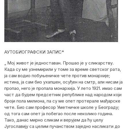
АУТОБИОГРАФСКИ ЗАПИС*
„ Мој живот је једноставан. Прошао је у сликарству.
Када су ме узнемирили у томе за време светског рата,
ја сам водио побуњеничке чете против монархије;
истина, ја сам био ухапшен, осуђен на смтр, али нисам ја
пропао, него је пропала монархија. У лето 1921. имао сам
част да будем предсетник републике над народом који
броји пола милиона, па су ме опет протерале мађарске
чете. Био сам професор Уметничке школе у Београду;
од тога сам опет ја побегао после неколико година.
Тако, данас мирно сликам и верујем да ћу целу
Југославију са целим пучанством заједно насликати до