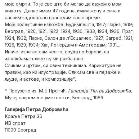
моје смрти. То је све што би могао да кажем о мом
животу. Данас имам 47 година, имам жену и сина и
сасвим задовољно проводим своје време.
Моје колективне изложбе: Будимпешта, 1917; Париз, 1919;
Београд, 1920, 1921, 1922, 1924, 1930, 1933, 1934, 1936; Праг,
1924, 1932; Париз, Салон де л’Есцалиер, 1927; Загреб, 1921,
1926, 1929, 1934; Хаг, Ротердам и Амстердам; 1931…
Иначе, излагао сам често, свуда по Европи, на
изложбама; слике су ми разбацане.
Сликам и цртам, са свим техникама. Карикатуре не
правим, као ни илустрације. Сликам све и пејзаже и
људе, и актове, и композиције“.
* Преузето из М.Б.Протић,
Галерија Петра Добровића
,
Музеј савремене уметности, Београд, 1989.
Галерија Петра Добровића
Краља Петра 36
ИВ спрат
11000 Београд