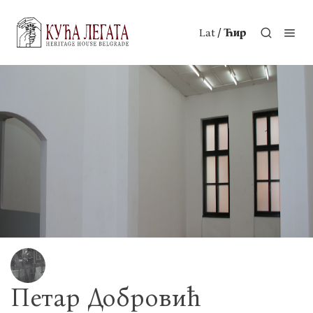
/
Lat
Ћир
Петар Добровић