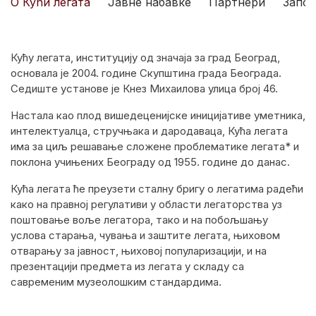
О Кући легата
Јавне набавке
Партнери
Запо
Кућу легата, институцију од значаја за град Београд,
основала је 2004. године Скупштина града Београда.
Седиште установе је Кнез Михаилова улица број 46.
Настала као плод вишедеценијске иницијативе уметника,
интелектуалца, стручњака и дародаваца, Кућа легата
има за циљ решавање сложене проблематике легата* и
поклона учињених Београду од 1955. године до данас.
Кућа легата ће преузети сталну бригу о легатима радећи
како на правној регулативи у области легаторства уз
поштовање воље легатора, тако и на побољшању
услова старања, чувања и заштите легата, њиховом
отварању за јавност, њиховој популаризацији, и на
презентацији предмета из легата у складу са
савременим музеолошким стандардима.