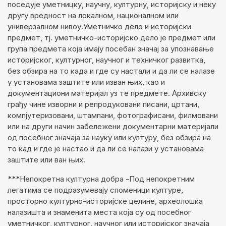
поседује уметницку, научну, културну, историјску и неку
другу вредност на локалном, националном или
универзалном нивоу.Уметничко дело и историјски
предмет, тј. уметничко-историјско дело је предмет или
група предмета која имају посебан значај за упознавање
историјског, културног, научног и техничког развитка,
без обзира на то када и где су настали и да ли се налазе
у установама заштите или изван њих, као и
документациони материјал уз те предмете. Архивску
грађу чине изворни и репродуковани писани, цртани,
компјутеризовани, штампани, фотографисани, филмовани
или на други начин забележени документарни материјали
од посебног значаја за науку или културу, без обзира на
то кад и где је настао и да ли се налази у установама
заштите или ван њих.
***Непокретна културна добра -Под непокретним
легатима се подразумевају споменици културе,
просторно културно-историјске целине, археолошка
налазишта и знаменита места која су од посебног
уметничког, културног, научног или историјског значаја