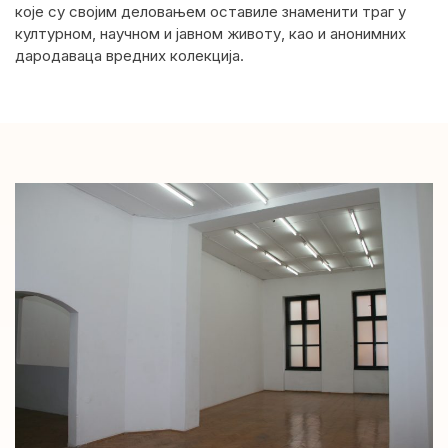
које су својим деловањем оставиле знаменити траг у
културном, научном и јавном животу, као и анонимних
дародаваца вредних колекција.