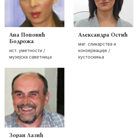
Ана Поповић
Александра Остић
Бодрожа
маг. сликарства и
ист. уметности /
конзервације /
музејска саветница
кустоскиња
Зоран Лазић