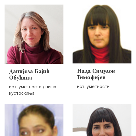
Нада Симулов
Данијела Бајић
Тимофијев
Обућина
ист. уметности
ист. уметности / виша
кустоскиња