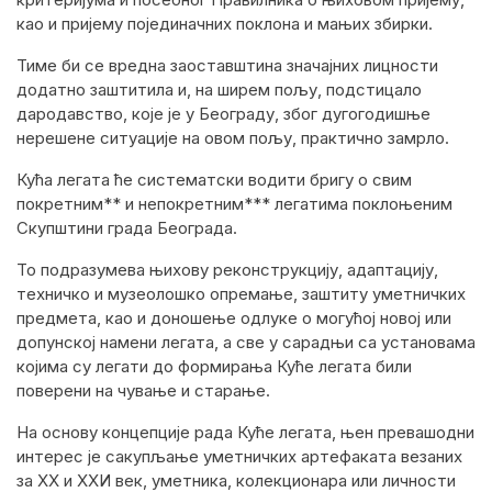
као и пријему појединачних поклона и мањих збирки.
Тиме би се вредна заоставштина значајних лицности
додатно заштитила и, на ширем пољу, подстицало
дародавство, које је у Београду, због дугогодишње
нерешене ситуације на овом пољу, практично замрло.
Кућа легата ће систематски водити бригу о свим
покретним** и непокретним*** легатима поклоњеним
Скупштини града Београда.
То подразумева њихову реконструкцију, адаптацију,
техничко и музеолошко опремање, заштиту уметничких
предмета, као и доношење одлуке о могућој новој или
допунској намени легата, а све у сарадњи са установама
којима су легати до формирања Куће легата били
поверени на чување и старање.
На основу концепције рада Куће легата, њен превашодни
интерес је сакупљање уметничких артефаката везаних
за XX и XXИ век, уметника, колекционара или личности