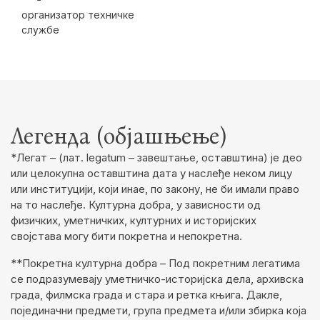
организатор техничке
службе
Легенда (објашњење)
*Легат – (лат. legatum – завештање, оставштина) је део
или целокупна оставштина дата у наслеђе неком лицу
или институцији, који инае, по закону, не би имали право
на то наслеђе. Културна добра, у зависности од
физичких, уметничких, културних и историјских
својстава могу бити покретна и непокретна.
**Покретна културна добра – Под покретним легатима
се подразумевају уметничко-историјска дела, архивска
града, филмска града и стара и ретка књига. Дакле,
појединачни предмети, група предмета и/или збирка која