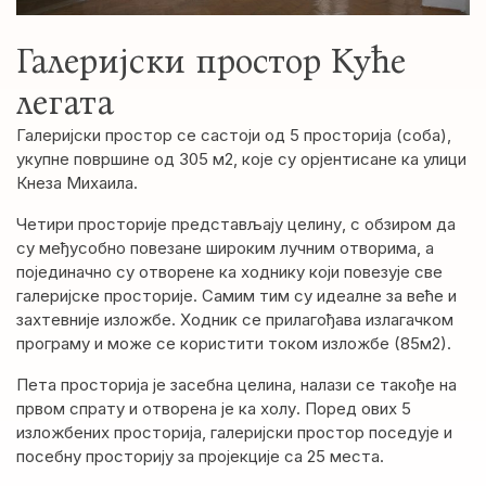
Галеријски простор Куће
легата
Галеријски простор се састоји од 5 просторија (соба),
укупне површине од 305 м2, које су орјентисане ка улици
Кнеза Михаила.
Четири просторије представљају целину, с обзиром да
су међусобно повезане широким лучним отворима, а
појединачно су отворене ка ходнику који повезује све
галеријске просторије. Самим тим су идеалне за веће и
захтевније изложбе. Ходник се прилагођава излагачком
програму и може се користити током изложбе (85м2).
Пета просторија је засебна целина, налази се такође на
првом спрату и отворена је ка холу. Поред ових 5
изложбених просторија, галеријски простор поседује и
посебну просторију за пројекције са 25 места.