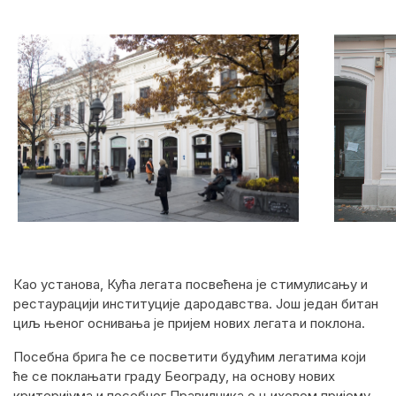
Као установа, Кућа легата посвећена је стимулисању и
рестаурацији институције дародавства. Још један битан
циљ њеног оснивања је пријем нових легата и поклона.
Посебна брига ће се посветити будућим легатима који
ће се поклањати граду Београду, на основу нових
критеријума и посебног Правилника о њиховом пријему,