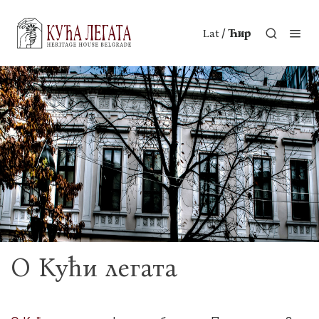
/
Lat
Ћир
О Кући легата