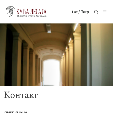
/
Lat
Ћир
Контакт