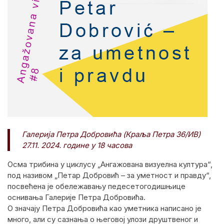
Галерија Петра Добровића (Краља Петра 36/ИВ)
27.11. 2024. године у 18 часова
Осма трибина у циклусу „Ангажована визуелна култура“,
под називом „Петар Добровић – за уметност и правду“,
посвећена је обележавању педесетогодишњице
оснивања Галерије Петра Добровића.
О значају Петра Добровића као уметника написано је
много, али су сазнања о његовој улози друштвеног и