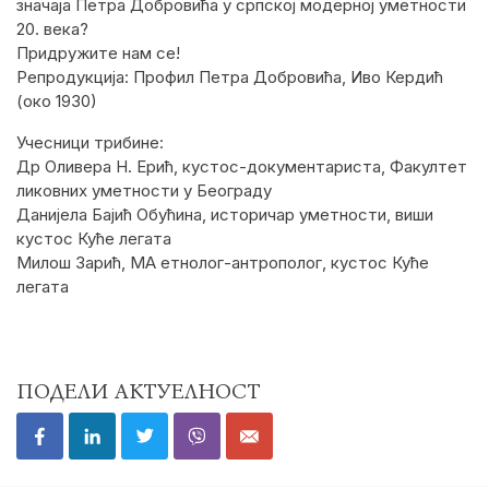
значаја Петра Добровића у српској модерној уметности
20. века?
Придружите нам се!
Репродукција: Профил Петра Добровића, Иво Кердић
(око 1930)
Учесници трибине:
Др Оливера Н. Ерић, кустос-документариста, Факултет
ликовних уметности у Београду
Данијела Бајић Обућина, историчар уметности, виши
кустос Куће легата
Милош Зарић, МА етнолог-антрополог, кустос Куће
легата
ПОДЕЛИ АКТУЕЛНОСТ