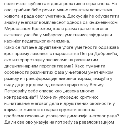
политичког субјекта и даље релативно ограничена. На
овој трибини биће речи о мање познатим аспектима
живота и рада овог уметника. Дискусија ће обухватити
анализу његовог комплексног односа са књижевником
Мирославом Крлежом, као и разматрање његовог
активног учешћа у мађарској уметничкој заједници и
каснијег педагошког ангажмана.
Како се питање друштвене улоге уметности одражава
кроз призму ликовног стваралаштва Петра Добровића,
ако интерпретацију заснивамо на различитим
дисциплинарним перспективама? Како тумачити
особености различитих фаза у његовом уметничком
развоју и трансформације ликовног израза, имајући у
виду да је у једном од писама пријатељу Вељку
Петровићу себе описао као „човека многих
контрадикција“? Може ли упоредно критичко
ишчитавање његовог дела и друштвених околности у
којима је живео и стварао пружити основ за
проблематизовање утопијске димензије његовог рада?
Да ли све ово указује на потребу за ревалоризацијом