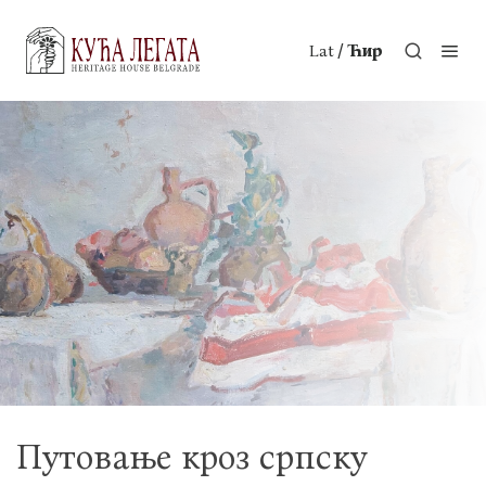
/
Lat
Ћир
Путовање кроз српску