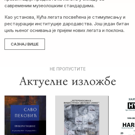
савременим музеолошким стандардима.
Као установа, Кућа легата посвећена је стимулисању и
рестаурацији институције дародавства. Још један битан
циљ њеног оснивања је пријем нових легата и поклона.
САЗНАЈ ВИШЕ
НЕ ПРОПУСТИТЕ
Актуелне изложбе