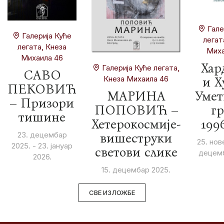
Гале
Галерија Куће
легат
легата, Кнеза
Миха
Михаила 46
Хар
Галерија Куће легата,
САВО
Кнеза Михаила 46
и Х
ПЕКОВИЋ
МАРИНА
Умет
– Призори
ПОПОВИЋ –
гр
тишине
Хетерокосмије-
199
23. децембар
вишеструки
25. нов
2025. - 23. јануар
светови слике
децемб
2026.
15. децембар 2025.
СВЕ ИЗЛОЖБЕ