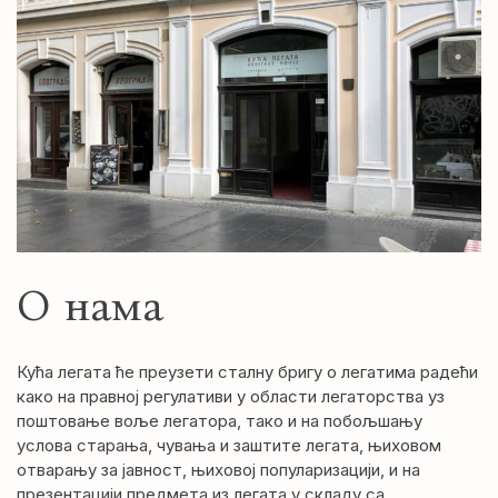
О нама
Кућа легата ће преузети сталну бригу о легатима радећи
како на правној регулативи у области легаторства уз
поштовање воље легатора, тако и на побољшању
услова старања, чувања и заштите легата, њиховом
отварању за јавност, њиховој популаризацији, и на
презентацији предмета из легата у складу са