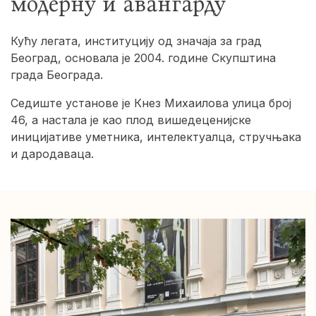
модерну и авангарду
Кућу легата, институцију од значаја за град
Београд, основала је 2004. године Скупштина
града Београда.
Седиште установе је Кнез Михаилова улица број
46, а настала је као плод вишедеценијске
иницијативе уметника, интелектуалца, стручњака
и дародаваца.