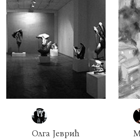
Олга Јеврић
М