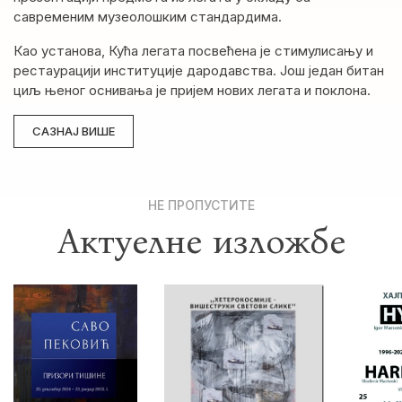
савременим музеолошким стандардима.
Као установа, Кућа легата посвећена је стимулисању и
рестаурацији институције дародавства. Још један битан
циљ њеног оснивања је пријем нових легата и поклона.
САЗНАЈ ВИШЕ
НЕ ПРОПУСТИТЕ
Актуелне изложбе