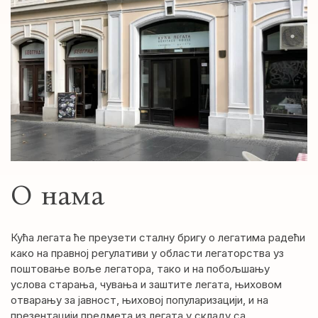
О нама
Кућа легата ће преузети сталну бригу о легатима радећи
како на правној регулативи у области легаторства уз
поштовање воље легатора, тако и на побољшању
услова старања, чувања и заштите легата, њиховом
отварању за јавност, њиховој популаризацији, и на
презентацији предмета из легата у складу са