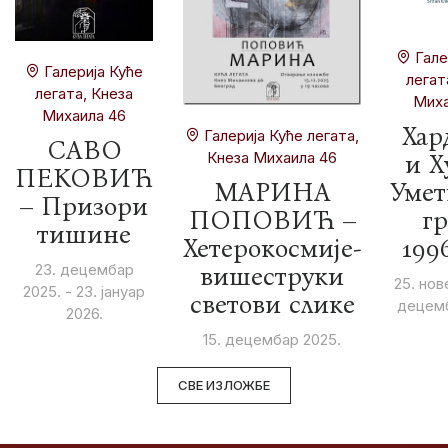
Гале
Галерија Куће
легат
легата, Кнеза
Миха
Михаила 46
Хар
Галерија Куће легата,
САВО
Кнеза Михаила 46
и Х
ПЕКОВИЋ
МАРИНА
Умет
– Призори
ПОПОВИЋ –
гр
тишине
Хетерокосмије-
199
23. децембар
вишеструки
25. нов
2025. - 23. јануар
светови слике
децемб
2026.
15. децембар 2025.
СВЕ ИЗЛОЖБЕ