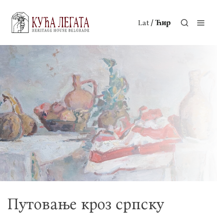
/
Lat
Ћир
Путовање кроз српску