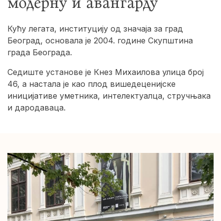
модерну и авангарду
Кућу легата, институцију од значаја за град
Београд, основала је 2004. године Скупштина
града Београда.
Седиште установе је Кнез Михаилова улица број
46, а настала је као плод вишедеценијске
иницијативе уметника, интелектуалца, стручњака
и дародаваца.