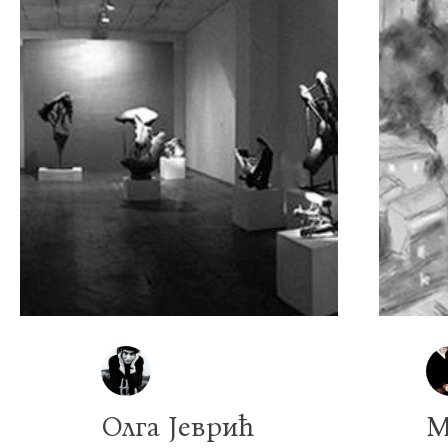
Олга Јеврић
М