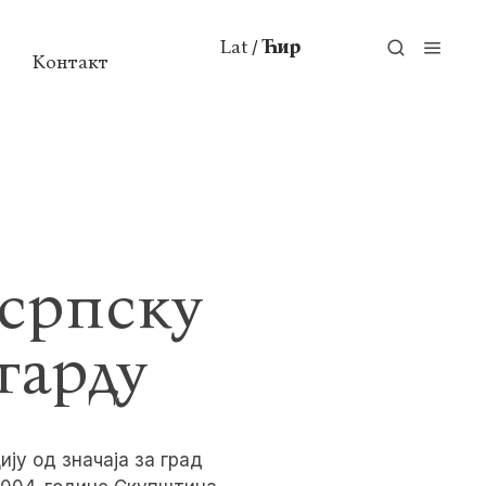
Lat
Ћир
/
Контакт
српску
гарду
ију од значаја за град