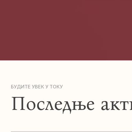
БУДИТЕ УВЕК У ТОКУ
Последње акт