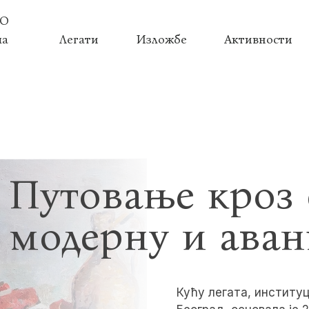
О
ма
Легати
Изложбе
Активности
Путовање кроз 
модерну и аван
Кућу легата, институц