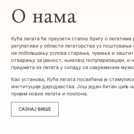
О нама
Кућа легата ће преузети сталну бригу о легатима 
регулативи у области легаторства уз поштовање 
на побољшању услова старања, чувања и заштит
отварању за јавност, њиховој популаризацији, и 
предмета из легата у складу са савременим муз
Као установа, Кућа легата посвећена је стимулис
институције дародавства. Још један битан циљ њ
пријем нових легата и поклона.
САЗНАЈ ВИШЕ