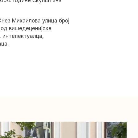
2004. године Скупштина
Кнез Михаилова улица број
плод вишедеценијске
, интелектуалца,
ца.