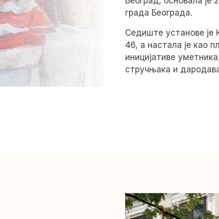
Београд, основала је 
града Београда.
Седиште установе је 
46, а настала је као 
иницијативе уметника
стручњака и дародава