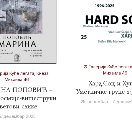
Галерија Куће легата
Михаила 46
рија Куће легата, Кнеза
Михаила 46
Хард.Соц и Хy
НА ПОПОВИЋ –
Уметничке групе 1
космије-вишеструки
25. новембар - 7. децем
ветови слике
5. децембар 2025.