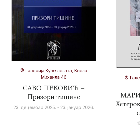
Галерија Куће легата, Кнеза
Михаила 46
Гале
САВО ПЕКОВИЋ –
МАРИ
Призори тишине
Хетеро
23. децембар 2025. - 23. јануар 2026.
с
1