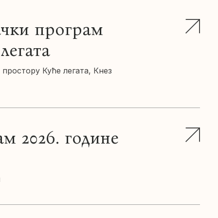
ачки програм
 легата
простору Куће легата, Кнез
м 2026. године
и