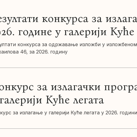
езултати конкурса за излаг
026. године у галерији Куће
ултати конкурса за одржавање изложби у изложбеном 
аилова 46, за 2026. годину
онкурс за излагачки програ
 галерији Куће легата
курс за излагање у галерији Куће легата у 2026. годин