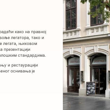
радећи како на правној
воље легатора, тако и
е легата, њиховом
на презентацији
еолошким стандардима.
ању и рестаурацији
еног оснивања је