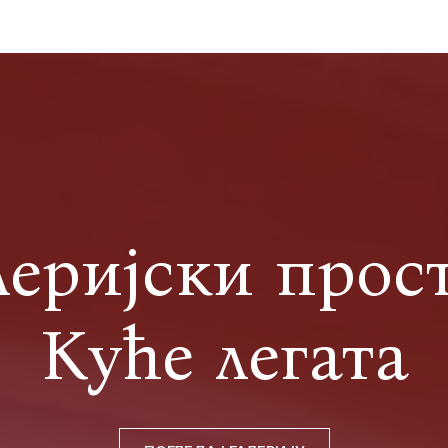
леријски прос
Куће легата