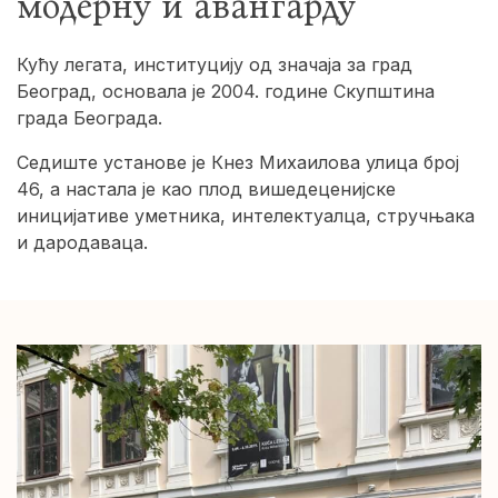
модерну и авангарду
Кућу легата, институцију од значаја за град
Београд, основала је 2004. године Скупштина
града Београда.
Седиште установе је Кнез Михаилова улица број
46, а настала је као плод вишедеценијске
иницијативе уметника, интелектуалца, стручњака
и дародаваца.