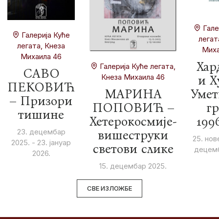
Гале
Галерија Куће
легат
легата, Кнеза
Миха
Михаила 46
Хар
Галерија Куће легата,
САВО
Кнеза Михаила 46
и Х
ПЕКОВИЋ
МАРИНА
Умет
– Призори
ПОПОВИЋ –
гр
тишине
Хетерокосмије-
199
23. децембар
вишеструки
25. нов
2025. - 23. јануар
светови слике
децемб
2026.
15. децембар 2025.
СВЕ ИЗЛОЖБЕ