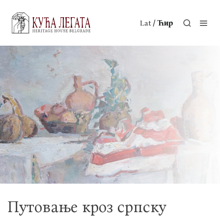
/
Lat
Ћир
Путовање кроз српску