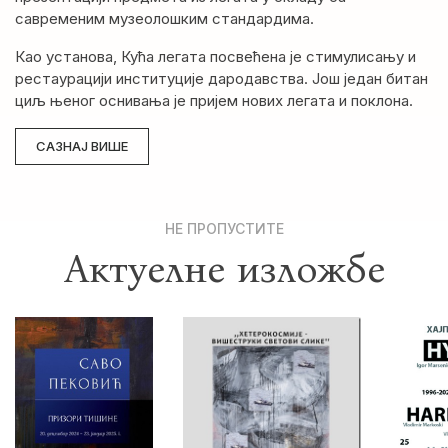
савременим музеолошким стандардима.
Као установа, Кућа легата посвећена је стимулисању и
рестаурацији институције дародавства. Још један битан
циљ њеног оснивања је пријем нових легата и поклона.
САЗНАЈ ВИШЕ
НЕ ПРОПУСТИТЕ
Актуелне изложбе