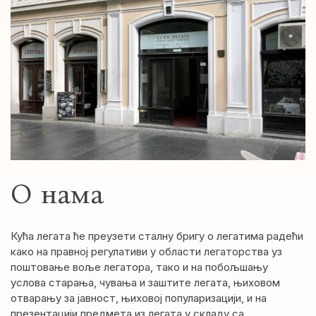
О нама
Кућа легата ће преузети сталну бригу о легатима радећи
како на правној регулативи у области легаторства уз
поштовање воље легатора, тако и на побољшању
услова старања, чувања и заштите легата, њиховом
отварању за јавност, њиховој популаризацији, и на
презентацији предмета из легата у складу са