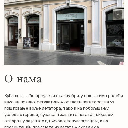
О нама
Кућа легата ће преузети сталну бригу о легатима радећи
како на правној регулативи у области легаторства уз
поштовање воље легатора, тако и на побољшању
услова старања, чувања и заштите легата, њиховом
отварању за јавност, њиховој популаризацији, и на
презентацији предмета из легата у складу са