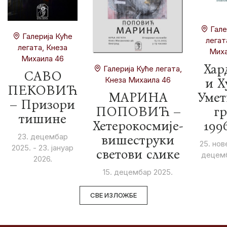
Гале
Галерија Куће
легат
легата, Кнеза
Миха
Михаила 46
Хар
Галерија Куће легата,
САВО
Кнеза Михаила 46
и Х
ПЕКОВИЋ
МАРИНА
Умет
– Призори
ПОПОВИЋ –
гр
тишине
Хетерокосмије-
199
23. децембар
вишеструки
25. нов
2025. - 23. јануар
светови слике
децемб
2026.
15. децембар 2025.
СВЕ ИЗЛОЖБЕ