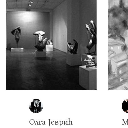
Олга Јеврић
М