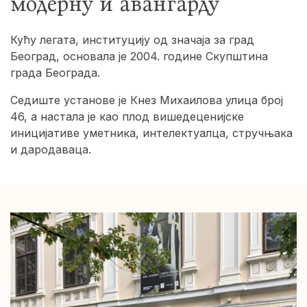
модерну и авангарду
Кућу легата, институцију од значаја за град
Београд, основала је 2004. године Скупштина
града Београда.
Седиште установе је Кнез Михаилова улица број
46, а настала је као плод вишедеценијске
иницијативе уметника, интелектуалца, стручњака
и дародаваца.