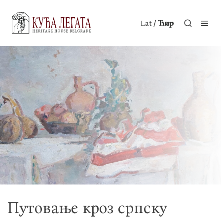
/
Lat
Ћир
Путовање кроз српску