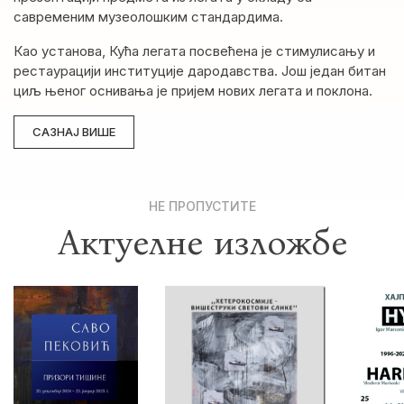
савременим музеолошким стандардима.
Као установа, Кућа легата посвећена је стимулисању и
рестаурацији институције дародавства. Још један битан
циљ њеног оснивања је пријем нових легата и поклона.
САЗНАЈ ВИШЕ
НЕ ПРОПУСТИТЕ
Актуелне изложбе